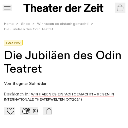
War
Home
>
Shop
>
Wir haben es einfach gemacht!
>
Die Jubiläen des Odin Teatret
TDZ+ PRO
Die Jubiläen des Odin
Teatret
von
Siegmar Schröder
Erschienen in
:
WIR HABEN ES EINFACH GEMACHT! – REISEN IN
INTERNATIONALE THEATERWELTEN (07/2024)
(
0
)
Zu Mein-TdZ hinzufügen
Applaudieren
mail