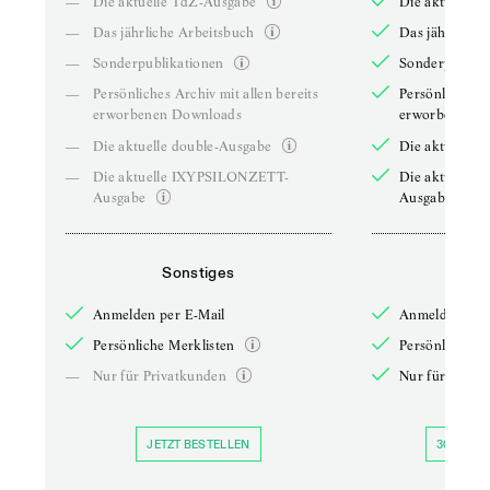
—
Die aktuelle TdZ-Ausgabe
Die aktuelle 
—
Das jährliche Arbeitsbuch
Das jährliche 
—
Sonderpublikationen
Sonderpublika
—
Persönliches Archiv mit allen bereits
Persönliches A
erworbenen Downloads
erworbenen D
—
Die aktuelle double-Ausgabe
Die aktuelle 
—
Die aktuelle IXYPSILONZETT-
Die aktuelle
Ausgabe
Ausgabe
Sonstiges
So
Anmelden per E-Mail
Anmelden per 
Persönliche Merklisten
Persönliche Me
—
Nur für Privatkunden
Nur für Priva
JETZT BESTELLEN
30 TAGE 