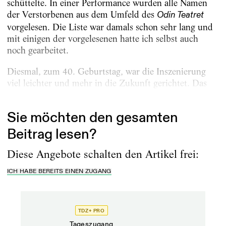
schüttelte. In einer Performance wurden alle Namen
der Verstorbenen aus dem Umfeld des
Odin Teatret
vorgelesen. Die Liste war damals schon sehr lang und
mit einigen der vorgelesenen hatte ich selbst auch
noch gearbeitet.
Diesmal, zum 40. Geburtstag, war die Inszenierung
viel leichter und mehr in die Zukunft gerichtet. Das
Mal davor war der Toten gedacht worden,...
Sie möchten den gesamten
Beitrag lesen?
Diese Angebote schalten den Artikel frei:
ICH HABE BEREITS EINEN ZUGANG
TDZ+ PRO
TD
Tageszugang
Prof