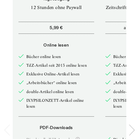
12 Stunden ohne Paywall
Zeitschriften un
ab
5,99 €
12,5
Online lesen
Onli
Bücher online lesen
Bücher online 
TdZ-Artikel seit 2013 online lesen
TdZ-Artikel se
Exklusive Online-Artikel lesen
Exklusive Onli
„Arbeitsbücher“ online lesen
„Arbeitsbücher
double-Artikel online lesen
double-Artikel
IXYPSILONZETT-Artikel online
IXYPSILONZET
lesen
lesen
PDF-Downloads
PDF-