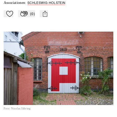
SCHLESWIG-HOLSTEIN
Assoziationen
:
(
0
)
Zu Mein-TdZ hinzufügen
Applaudieren
mail
Foto
:
Nicolas Jähring