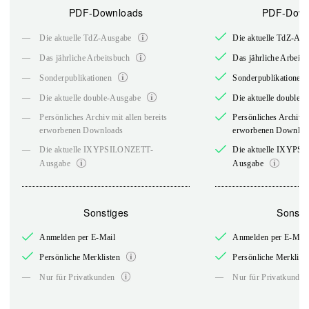
PDF-Downloads
PDF-Down
—
Die aktuelle TdZ-Ausgabe
Die aktuelle TdZ-Au
—
Das jährliche Arbeitsbuch
Das jährliche Arbeits
—
Sonderpublikationen
Sonderpublikationen
—
Die aktuelle double-Ausgabe
Die aktuelle double-
—
Persönliches Archiv mit allen bereits
Persönliches Archiv mi
erworbenen Downloads
erworbenen Downloa
—
Die aktuelle IXYPSILONZETT-
Die aktuelle IXYPS
Ausgabe
Ausgabe
Sonstiges
Sonsti
Anmelden per E-Mail
Anmelden per E-Mail
Persönliche Merklisten
Persönliche Merklist
—
—
Nur für Privatkunden
Nur für Privatkunden