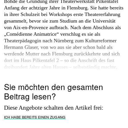
Bohde die Gründung ihrer Theaterwerkstatt Pilkentafel
Anfang der achtziger Jahre in Flensburg. Sie hatte bereits
in ihrer Schulzeit bei Workshops erste Theatererfahrung
gesammelt, bevor sie zum Studium an die Universität
von Aix-en-Provence aufbrach. Nach dem Abschluss als
„Comédienne Animatrice“ verschlug es sie als
Theaterpädagogin nach Nürnberg zum Kulturreformer
Hermann Glaser, von wo aus sie aber schon bald als
werdende Mutter nach Flensburg zurückkehrte und sich
dort im Haus Pilkentafel 2 – so die Anschrift des fast
dreihundert Jahre alten Hauses – selbstständig machte,
Theaterkurse anbot...
Sie möchten den gesamten
Beitrag lesen?
Diese Angebote schalten den Artikel frei:
ICH HABE BEREITS EINEN ZUGANG