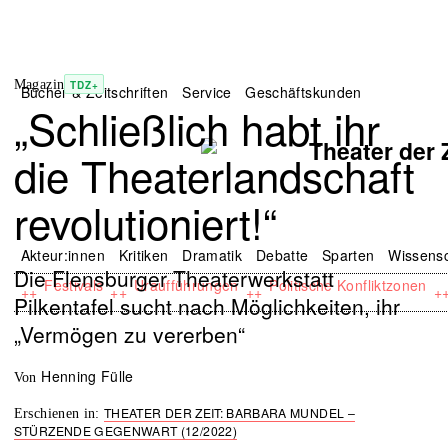
Magazin
TDZ+
Bücher & Zeitschriften
Service
Geschäftskunden
„Schließlich habt ihr
die Theaterlandschaft
revolutioniert!“
Akteur:innen
Kritiken
Dramatik
Debatte
Sparten
Wissensc
Die Flensburger Theaterwerkstatt
Festivals
Uraufführungen
Politische Konfliktzonen
++
++
++
+
Pilkentafel sucht nach Möglichkeiten, ihr
„Vermögen zu vererben“
Henning Fülle
von
THEATER DER ZEIT: BARBARA MUNDEL –
Erschienen in
:
STÜRZENDE GEGENWART (12/2022)