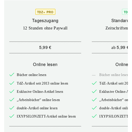
TDZ+ PRO
TDZ+
Tageszugang
Standard 
12 Stunden ohne Paywall
Zeitschriften o
5,99 €
5,99 €
ab
Online lesen
Online l
Bücher online lesen
—
Bücher online lesen
TdZ-Artikel seit 2013 online lesen
TdZ-Artikel seit 2013
Exklusive Online-Artikel lesen
Exklusive Online-Arti
„Arbeitsbücher“ online lesen
„Arbeitsbücher“ onlin
double-Artikel online lesen
double-Artikel online
IXYPSILONZETT-Artikel online lesen
IXYPSILONZETT-Arti