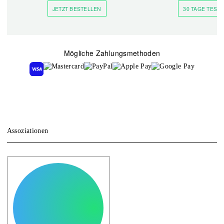
JETZT BESTELLEN
30 TAGE TESTE
Mögliche Zahlungsmethoden
Assoziationen