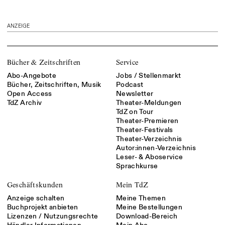
ANZEIGE
Bücher & Zeitschriften
Service
Abo-Angebote
Jobs / Stellenmarkt
Bücher, Zeitschriften, Musik
Podcast
Open Access
Newsletter
TdZ Archiv
Theater-Meldungen
TdZ on Tour
Theater-Premieren
Theater-Festivals
Theater-Verzeichnis
Autor:innen-Verzeichnis
Leser- & Aboservice
Sprachkurse
Geschäftskunden
Mein TdZ
Anzeige schalten
Meine Themen
Buchprojekt anbieten
Meine Bestellungen
Lizenzen / Nutzungsrechte
Download-Bereich