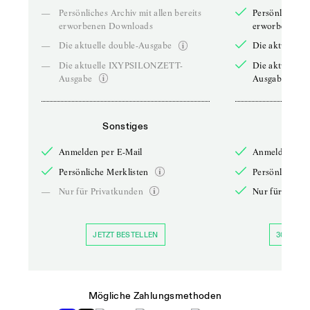
—
Persönliches Archiv mit allen bereits
Persönliches A
erworbenen Downloads
erworbenen D
—
Die aktuelle double-Ausgabe
Die aktuelle 
—
Die aktuelle IXYPSILONZETT-
Die aktuelle
Ausgabe
Ausgabe
Sonstiges
So
Anmelden per E-Mail
Anmelden per 
Persönliche Merklisten
Persönliche Me
—
Nur für Privatkunden
Nur für Priva
JETZT BESTELLEN
30 TAGE 
Mögliche Zahlungsmethoden