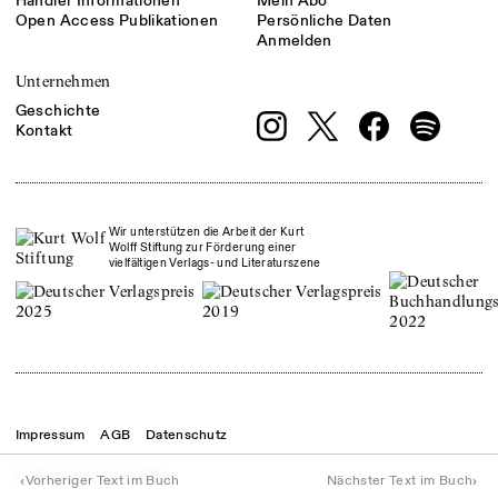
Händler Informationen
Mein Abo
Open Access Publikationen
Persönliche Daten
Anmelden
Unternehmen
Geschichte
Kontakt
Wir unterstützen die Arbeit der Kurt
Wolff Stiftung zur Förderung einer
vielfältigen Verlags- und Literaturszene
Impressum
AGB
Datenschutz
© Theater der Zeit
2026
‹
›
Vorheriger Text im Buch
Nächster Text im Buch