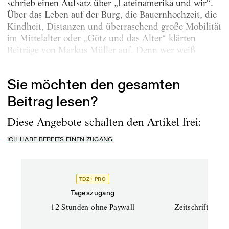
schrieb einen Aufsatz über „Lateinamerika und wir“.
Über das Leben auf der Burg, die Bauernhochzeit, die
Kindheit, Distanzen und überraschend große Mobilität
im Mittelalter oder „Götz und das Alter“ klärten
Beiträge von Markus Müller auf. Denn wer weiß
schon, dass die statistische Lebenserwartung...
Sie möchten den gesamten
Beitrag lesen?
Diese Angebote schalten den Artikel frei:
ICH HABE BEREITS EINEN ZUGANG
TDZ+ PRO
TD
Tageszugang
Prof
12 Stunden ohne Paywall
Zeitschriften un