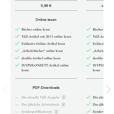
ab
5,99 €
12,5
Online lesen
Onli
Bücher online lesen
Bücher online 
TdZ-Artikel seit 2013 online lesen
TdZ-Artikel se
Exklusive Online-Artikel lesen
Exklusive Onli
„Arbeitsbücher“ online lesen
„Arbeitsbücher
double-Artikel online lesen
double-Artikel
IXYPSILONZETT-Artikel online
IXYPSILONZET
lesen
lesen
PDF-Downloads
PDF-
—
Die aktuelle TdZ-Ausgabe
Die aktuelle 
—
Das jährliche Arbeitsbuch
Das jährliche 
—
Sonderpublikationen
Sonderpublika