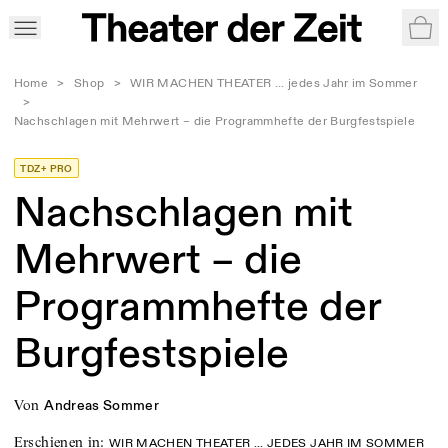
War
Home
>
Shop
>
WIR MACHEN THEATER ... jedes Jahr im Sommer
>
Nachschlagen mit Mehrwert – die Programmhefte der Burgfestspiele
TDZ+ PRO
Nachschlagen mit
Mehrwert – die
Programmhefte der
Burgfestspiele
von
Andreas Sommer
Erschienen in
:
WIR MACHEN THEATER ... JEDES JAHR IM SOMMER