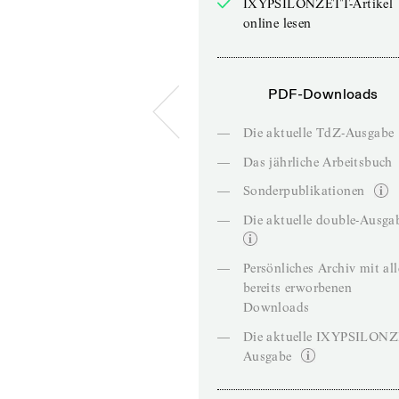
IXYPSILONZETT-Artikel
online lesen
PDF-Downloads
—
Die aktuelle TdZ-Ausgabe
—
Das jährliche Arbeitsbuch
—
Sonderpublikationen
—
Die aktuelle double-Ausga
—
Persönliches Archiv mit al
bereits erworbenen
Downloads
—
Die aktuelle IXYPSILON
Ausgabe