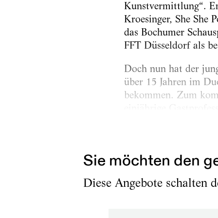
Kunstvermittlung“. E
Kroesinger, She She P
das Bochumer Schausp
FFT Düsseldorf als bes
Doch nun hat der jung
über 15 Jahren im Du
bekommen. Zum komme
einjährige Gastprofes
sondern von den Vera
herausfordernden...
Sie möchten den ge
Diese Angebote schalten de