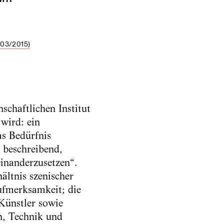
03/2015)
schaftlichen Institut
wird: ein
as Bedürfnis
 beschreibend,
einanderzusetzen“.
ltnis szenischer
ufmerksamkeit; die
Künstler sowie
n, Technik und