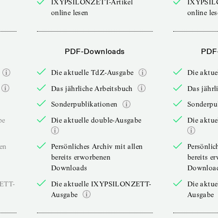
IXYPSILONZETT-Artikel
IXYPSIL
online lesen
online le
PDF-Downloads
PDF
Die aktuelle TdZ-Ausgabe
Die aktu
Das jährliche Arbeitsbuch
Das jährl
Sonderpublikationen
Sonderpu
be
Die aktuelle double-Ausgabe
Die aktue
len
Persönliches Archiv mit allen
Persönlic
bereits erworbenen
bereits e
Downloads
Downloa
ZETT-
Die aktuelle IXYPSILONZETT-
Die aktu
Ausgabe
Ausgabe