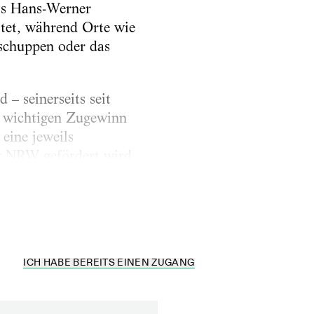
ts Hans-Werner
itet, während Orte wie
schuppen oder das
– seinerseits seit
n wichtigen Zugewinn
ine jeweils
ng NRW gefördert wird,
ungsvollen wie
ICH HABE BEREITS EINEN ZUGANG