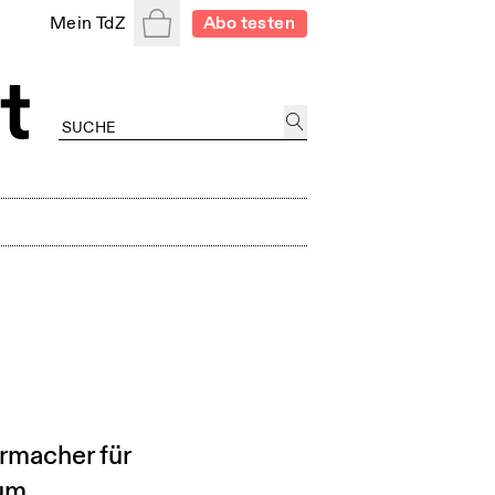
Warenkorb
Mein TdZ
Abo testen
rmacher für
hum