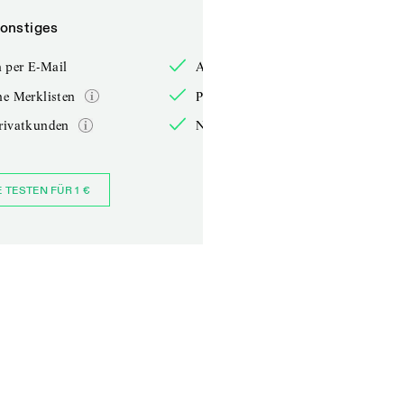
onstiges
Sonstiges
 per E-Mail
Anmelden per E-Mail
he Merklisten
Persönliche Merklisten
rivatkunden
Nur für Privatkunden
E TESTEN FÜR 1 €
JETZT BESTELLEN