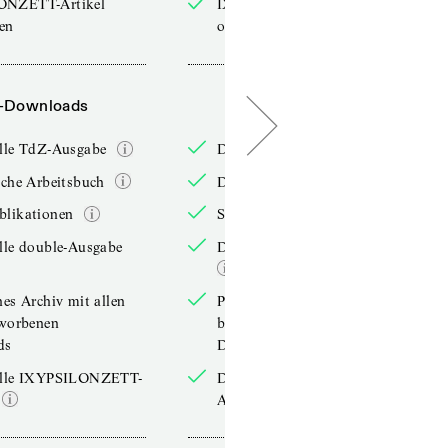
ONZETT-Artikel
IXYPSILONZETT-Artikel
sen
online lesen
-Downloads
PDF-Downloads
elle TdZ-Ausgabe
Die aktuelle TdZ-Ausgabe
iche Arbeitsbuch
Das jährliche Arbeitsbuch
blikationen
Sonderpublikationen
lle double-Ausgabe
Die aktuelle double-Ausgabe
hes Archiv mit allen
Persönliches Archiv mit allen
rworbenen
bereits erworbenen
ds
Downloads
elle IXYPSILONZETT-
Die aktuelle IXYPSILONZETT-
Ausgabe