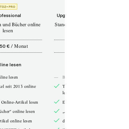
TDZ+ PRO
TDZ+
ofessional
Upgrade für Printabonnenten
en und Bücher online
Standard (TdZ+) – Zeitschriften
lesen
online lesen
,50 €
/
Monat
10,00 €
/
12 Monate
line lesen
Online lesen
line lesen
—
Bücher online lesen
el seit 2013 online
TdZ-Artikel seit 2013 online
lesen
 Online-Artikel lesen
Exklusive Online-Artikel lesen
ücher“ online lesen
„Arbeitsbücher“ online lesen
tikel online lesen
double-Artikel online lesen