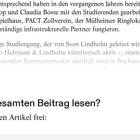
ntsprechend haben in den vergangenen Jahren berei
op und Claudia Bosse mit den Studierenden gearbe
ielhaus, PACT Zollverein, der Mülheimer Ringlok
tändige infrastrukturelle Partner fungieren.
e Studiengang, der von Sven Lindholm geleitet wird 
o Hofmann & Lindholm künstlerisch aktiv –, eine
nden Sommersemester nämlich wird in Bochum e
sur eingerichtet, die nicht nur von der Kunststiftu
ntwortlichen auch auf einen gleichermaßen verheiß
samten Beitrag lesen?
n Artikel frei: