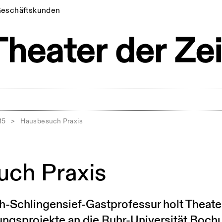
eschäftskunden
15
>
Hausbesuch Praxis
ch Praxis
h-Schlingensief-Gastprofessur holt Theate
ngsprojekte an die Ruhr-Universität Boc