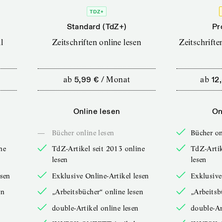
TDZ+
Standard (TdZ+)
Pr
l
Zeitschriften online lesen
Zeitschrift
ab
5,99 €
/
Monat
ab
12
Online lesen
On
—
Bücher online lesen
Bücher on
ne
TdZ-Artikel seit 2013 online
TdZ-Artik
lesen
lesen
esen
Exklusive Online-Artikel lesen
Exklusive
en
„Arbeitsbücher“ online lesen
„Arbeitsb
double-Artikel online lesen
double-Ar