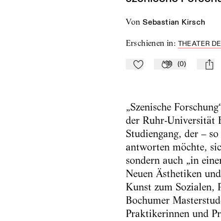
von
Sebastian Kirsch
Erschienen in
:
THEATER DE
(
0
)
Zu Mein-TdZ hinzufügen
Applaudieren
mail
„Szenische Forschung“
der Ruhr-Universität
Studiengang, der – so 
antworten möchte, sic
sondern auch „in eine
Neuen Ästhetiken und
Kunst zum Sozialen, P
Bochumer Masterstude
Praktikerinnen und P