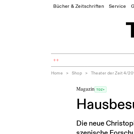
Bücher & Zeitschriften
Service
G
++
Home
>
Shop
>
Theater der Zeit 4/20
Magazin
TDZ+
Hausbesu
Die neue Christop
szenische Forschu