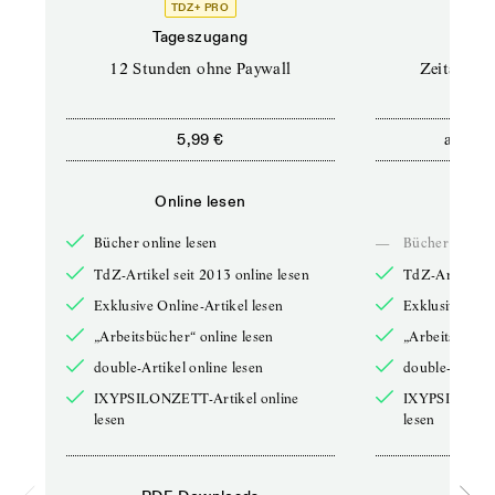
TDZ+ PRO
Tageszugang
Stand
12 Stunden ohne Paywall
Zeitschrif
ab
5,99 €
5,9
Online lesen
Onli
Bücher online lesen
—
Bücher online 
TdZ-Artikel seit 2013 online lesen
TdZ-Artikel se
Exklusive Online-Artikel lesen
Exklusive Onli
„Arbeitsbücher“ online lesen
„Arbeitsbücher
double-Artikel online lesen
double-Artikel
IXYPSILONZETT-Artikel online
IXYPSILONZET
lesen
lesen