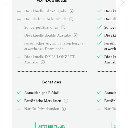
PDF-Downloads
PDF-
—
Die aktuelle TdZ-Ausgabe
Die aktuelle 
—
Das jährliche Arbeitsbuch
Das jährliche 
—
Sonderpublikationen
Sonderpublika
—
Die aktuelle double-Ausgabe
Die aktuelle 
—
Persönliches Archiv mit allen bereits
Persönliches A
erworbenen Downloads
erworbenen D
—
Die aktuelle IXYPSILONZETT-
Die aktuelle
Ausgabe
Ausgabe
Sonstiges
So
Anmelden per E-Mail
Anmelden per 
Persönliche Merklisten
Persönliche Me
—
Nur für Privatkunden
—
Nur für Priva
JETZT BESTELLEN
30 TAGE 