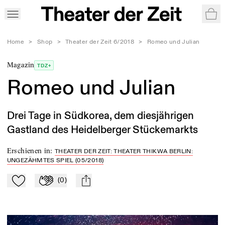
War
Home
>
Shop
>
Theater der Zeit 6/2018
>
Romeo und Julian
Magazin
TDZ+
Romeo und Julian
Drei Tage in Südkorea, dem diesjährigen
Gastland des Heidelberger Stückemarkts
Erschienen in
:
THEATER DER ZEIT: THEATER THIKWA BERLIN:
UNGEZÄHMTES SPIEL (05/2018)
(
0
)
Zu Mein-TdZ hinzufügen
Applaudieren
mail