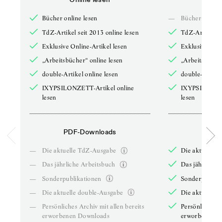
Bücher online lesen
—
Bücher online 
TdZ-Artikel seit 2013 online lesen
TdZ-Artikel se
Exklusive Online-Artikel lesen
Exklusive Onli
„Arbeitsbücher“ online lesen
„Arbeitsbücher
double-Artikel online lesen
double-Artikel
IXYPSILONZETT-Artikel online
IXYPSILONZET
lesen
lesen
PDF-Downloads
PDF-
—
Die aktuelle TdZ-Ausgabe
Die aktuelle 
—
Das jährliche Arbeitsbuch
Das jährliche 
—
Sonderpublikationen
Sonderpublika
—
Die aktuelle double-Ausgabe
Die aktuelle 
—
Persönliches Archiv mit allen bereits
Persönliches A
erworbenen Downloads
erworbenen D