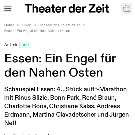
War
Home
>
Shop
>
Theater der Zeit 5/2016
>
Essen: Ein Engel für den Nahen Osten
Auftritt
TDZ+
Essen: Ein Engel für
den Nahen Osten
Schauspiel Essen: 4. „Stück auf!“-Marathon
mit Rinus Silzle, Bonn Park, René Braun,
Charlotte Roos, Christiane Kalss, Andreas
Erdmann, Martina Clavadetscher und Jürgen
Neff