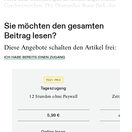
Geschwisterchen. Der Dramatiker Bonn Park, der
bereits beim Heidelberger Stückemarkt 2011...
Sie möchten den gesamten
Beitrag lesen?
Diese Angebote schalten den Artikel frei:
ICH HABE BEREITS EINEN ZUGANG
TDZ+ PRO
Tageszugang
Stand
12 Stunden ohne Paywall
Zeitschrif
ab
5,99 €
5,9
Online lesen
Onli