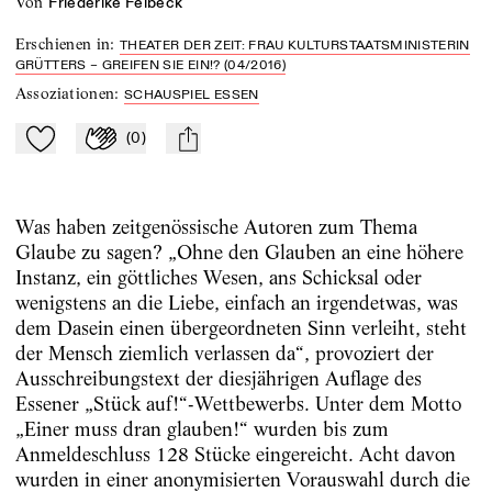
von
Friederike Felbeck
Erschienen in
:
THEATER DER ZEIT: FRAU KULTURSTAATSMINISTERIN
GRÜTTERS – GREIFEN SIE EIN!? (04/2016)
Assoziationen
:
SCHAUSPIEL ESSEN
(
0
)
Zu Mein-TdZ hinzufügen
Applaudieren
mail
Was haben zeitgenössische Autoren zum Thema
Glaube zu sagen? „Ohne den Glauben an eine höhere
Instanz, ein göttliches Wesen, ans Schicksal oder
wenigstens an die Liebe, einfach an irgendetwas, was
dem Dasein einen übergeordneten Sinn verleiht, steht
der Mensch ziemlich verlassen da“, provoziert der
Ausschreibungstext der diesjährigen Auflage des
Essener „Stück auf!“-Wettbewerbs. Unter dem Motto
„Einer muss dran glauben!“ wurden bis zum
Anmeldeschluss 128 Stücke eingereicht. Acht davon
wurden in einer anonymisierten Vorauswahl durch die