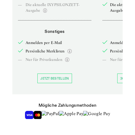
—
Die aktuelle IXYPSILONZETT-
Die aktuelle
Ausgabe
Ausgabe
Sonstiges
So
Anmelden per E-Mail
Anmelden per 
Persönliche Merklisten
Persönliche Me
—
Nur für Privatkunden
—
Nur für Priva
JETZT BESTELLEN
30 TAGE 
Mögliche Zahlungsmethoden