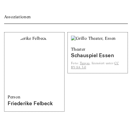
Assoziationen
Theater
Schauspiel Essen
Foto
:
Tuxyso
, lizensiert unter
CC
BY-SA 3.0
Person
Friederike Felbeck