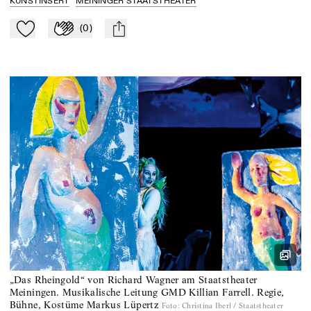
KUNSTINSERT
MEININGER STAATSTHEATER
(
0
)
Zu Mein-TdZ hinzufügen
Applaudieren
mail
„Das Rheingold“ von Richard Wagner am Staatstheater
Meiningen. Musikalische Leitung GMD Killian Farrell. Regie,
Bühne, Kostüme Markus Lüpertz
Foto
:
Christina Iberl / Staatstheater