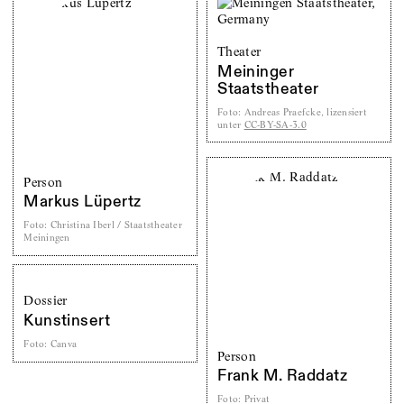
Theater
Meininger
Staatstheater
Foto
:
Andreas Praefcke, lizensiert
unter
CC-BY-SA-3.0
Person
Markus Lüpertz
Foto
:
Christina Iberl / Staatstheater
Meiningen
Dossier
Kunstinsert
Foto
:
Canva
Person
Frank M. Raddatz
Foto
:
Privat