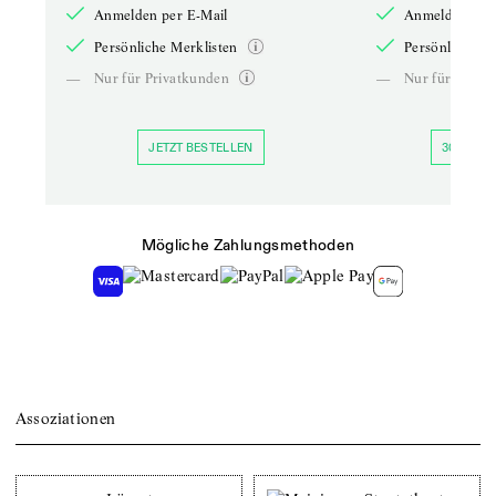
Anmelden per E-Mail
Anmelden per 
Persönliche Merklisten
Persönliche Me
—
Nur für Privatkunden
—
Nur für Priva
JETZT BESTELLEN
30 TAGE 
Mögliche Zahlungsmethoden
Assoziationen