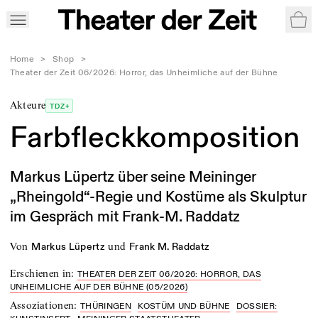
War
Home
>
Shop
>
Theater der Zeit 06/2026: Horror, das Unheimliche auf der Bühne
Akteure
TDZ+
Farbfleckkomposition
Markus Lüpertz über seine Meininger
„Rheingold“-Regie und Kostüme als Skulptur
im Gespräch mit Frank-M. Raddatz
von
und
Markus Lüpertz
Frank M. Raddatz
Erschienen in
:
THEATER DER ZEIT 06/2026: HORROR, DAS
UNHEIMLICHE AUF DER BÜHNE (05/2026)
Assoziationen
:
THÜRINGEN
KOSTÜM UND BÜHNE
DOSSIER: