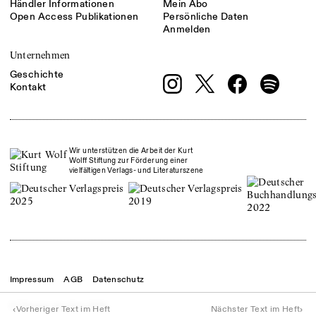
Händler Informationen
Mein Abo
Open Access Publikationen
Persönliche Daten
Anmelden
Unternehmen
Geschichte
Kontakt
Wir unterstützen die Arbeit der Kurt
Wolff Stiftung zur Förderung einer
vielfältigen Verlags- und Literaturszene
Impressum
AGB
Datenschutz
© Theater der Zeit
2026
‹
›
Vorheriger Text im Heft
Nächster Text im Heft