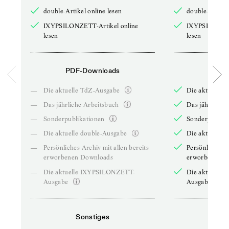
double-Artikel online lesen
double-Artikel
IXYPSILONZETT-Artikel online
IXYPSILONZET
lesen
lesen
PDF-Downloads
PDF-
—
Die aktuelle TdZ-Ausgabe
Die aktuelle 
—
Das jährliche Arbeitsbuch
Das jährliche 
—
Sonderpublikationen
Sonderpublika
—
Die aktuelle double-Ausgabe
Die aktuelle 
—
Persönliches Archiv mit allen bereits
Persönliches A
erworbenen Downloads
erworbenen D
—
Die aktuelle IXYPSILONZETT-
Die aktuelle
Ausgabe
Ausgabe
Sonstiges
So