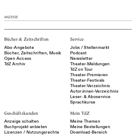
ANZEIGE
Bücher & Zeitschriften
Service
Abo-Angebote
Jobs / Stellenmarkt
Bücher, Zeitschriften, Musik
Podcast
Open Access
Newsletter
TdZ Archiv
Theater-Meldungen
TdZ on Tour
Theater-Premieren
Theater-Festivals
Theater-Verzeichnis
Autor:innen-Verzeichnis
Leser- & Aboservice
Sprachkurse
Geschäftskunden
Mein TdZ
Anzeige schalten
Meine Themen
Buchprojekt anbieten
Meine Bestellungen
Lizenzen / Nutzungsrechte
Download-Bereich