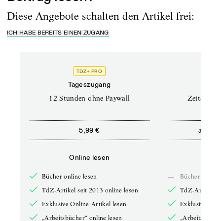
Diese Angebote schalten den Artikel frei:
ICH HABE BEREITS EINEN ZUGANG
TDZ+ PRO
Tageszugang
Stand
12 Stunden ohne Paywall
Zeitschrif
ab
5,99 €
5,9
Online lesen
Onli
Bücher online lesen
—
Bücher online 
TdZ-Artikel seit 2013 online lesen
TdZ-Artikel se
Exklusive Online-Artikel lesen
Exklusive Onli
„Arbeitsbücher“ online lesen
„Arbeitsbücher