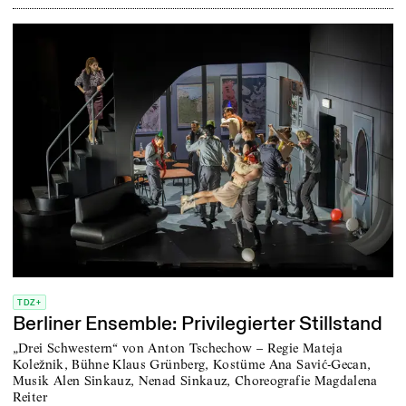
TDZ+
Berliner Ensemble: Privilegierter Stillstand
„Drei Schwestern“ von Anton Tschechow – Regie Mateja
Koležnik, Bühne Klaus Grünberg, Kostüme Ana Savić-Gecan,
Musik Alen Sinkauz, Nenad Sinkauz, Choreografie Magdalena
Reiter