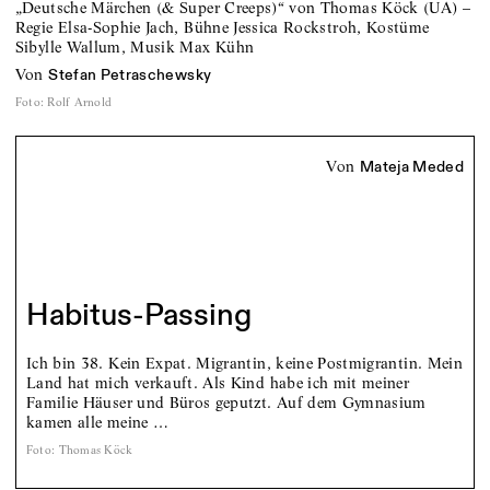
„Deutsche Märchen (& Super Creeps)“ von Thomas Köck (UA) –
Regie Elsa-Sophie Jach, Bühne Jessica Rockstroh, Kostüme
Sibylle Wallum, Musik Max Kühn
von
Stefan Petraschewsky
Foto
:
Rolf Arnold
von
Mateja Meded
Habitus-Passing
Ich bin 38. Kein Expat. Migrantin, keine Postmigrantin. Mein
Land hat mich verkauft. Als Kind habe ich mit meiner
Familie Häuser und Büros geputzt. Auf dem Gymnasium
kamen alle meine …
Foto
:
Thomas Köck