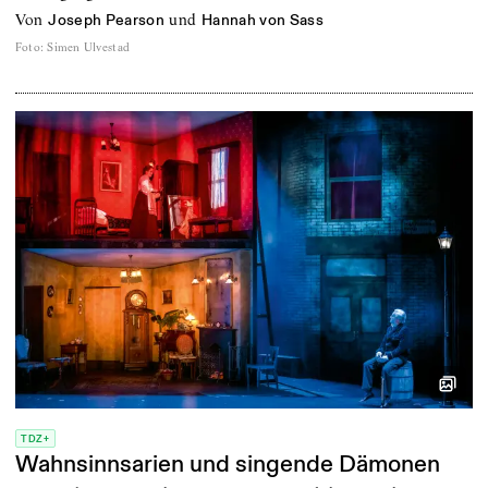
von
und
Joseph Pearson
Hannah von Sass
Foto
:
Simen Ulvestad
TDZ+
Wahnsinnsarien und singende Dämonen