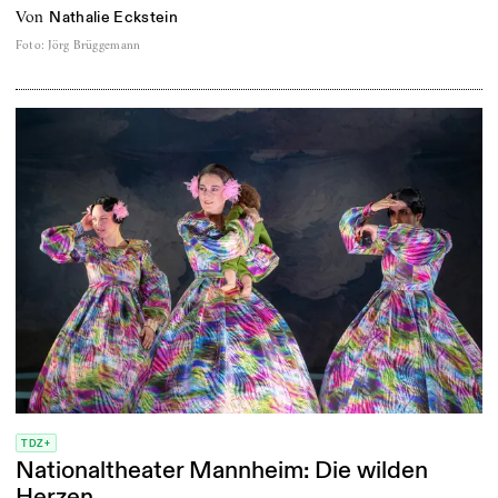
von
Nathalie Eckstein
Foto
:
Jörg Brüggemann
TDZ+
Nationaltheater Mannheim: Die wilden
Herzen