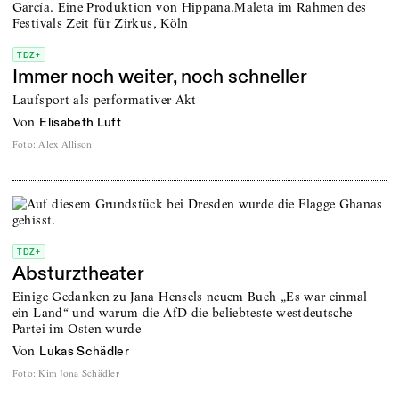
TDZ+
Immer noch weiter, noch schneller
Laufsport als performativer Akt
von
Elisabeth Luft
Foto
:
Alex Allison
TDZ+
Absturztheater
Einige Gedanken zu Jana Hensels neuem Buch „Es war einmal
ein Land“ und warum die AfD die beliebteste westdeutsche
Partei im Osten wurde
von
Lukas Schädler
Foto
:
Kim Jona Schädler