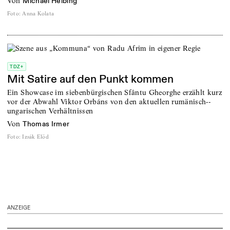
von
Michael Helbing
Foto
:
Anna Kolata
TDZ+
Mit Satire auf den Punkt kommen
Ein Showcase im siebenbürgischen ­Sfântu Gheorghe erzählt kurz
vor der Abwahl ­Viktor Orbáns von den aktuellen rumänisch-­
ungarischen Verhältnissen
von
Thomas Irmer
Foto
:
Izsák Elöd
ANZEIGE