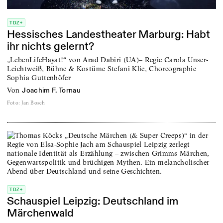
TDZ+
Hessisches Landestheater Marburg: Habt
ihr nichts gelernt?
„LebenLifeHayat!“ von Arad Dabiri (UA)– Regie Carola Unser-
Leichtweiß, Bühne & Kostüme Stefani Klie, Choreographie
Sophia Guttenhöfer
von
Joachim F. Tornau
Foto
:
Jan Bosch
TDZ+
Schauspiel Leipzig: Deutschland im
Märchenwald