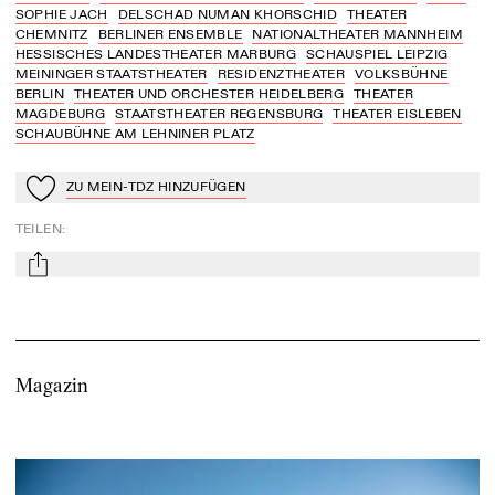
SOPHIE JACH
DELSCHAD NUMAN KHORSCHID
THEATER
CHEMNITZ
BERLINER ENSEMBLE
NATIONALTHEATER MANNHEIM
HESSISCHES LANDESTHEATER MARBURG
SCHAUSPIEL LEIPZIG
MEININGER STAATSTHEATER
RESIDENZTHEATER
VOLKSBÜHNE
BERLIN
THEATER UND ORCHESTER HEIDELBERG
THEATER
MAGDEBURG
STAATSTHEATER REGENSBURG
THEATER EISLEBEN
SCHAUBÜHNE AM LEHNINER PLATZ
ZU MEIN-TDZ HINZUFÜGEN
Zu Mein-TdZ hinzufügen
TEILEN
:
mail
Magazin