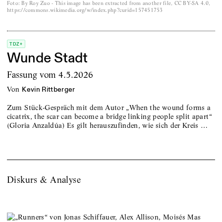
Foto
:
By Roy Zuo - This image has been extracted from another file, CC BY-SA 4.0,
https://commons.wikimedia.org/w/index.php?curid=157451753
TDZ+
Wunde Stadt
Fassung vom 4.5.2026
von
Kevin Rittberger
Zum Stück-Gespräch mit dem Autor „When the wound forms a
cicatrix, the scar can become a bridge linking people split apart“
(Gloria Anzaldúa) Es gilt herauszufinden, wie sich der Kreis …
Diskurs & Analyse