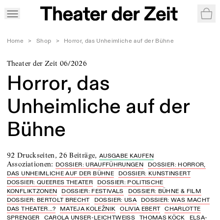
War
Home
>
Shop
>
Horror, das Unheimliche auf der Bühne
Theater der Zeit 06/2026
Horror, das
Unheimliche auf der
Bühne
92 Druckseiten
,
26 Beiträge
,
AUSGABE KAUFEN
Assoziationen
:
DOSSIER: URAUFFÜHRUNGEN
DOSSIER: HORROR,
DAS UNHEIMLICHE AUF DER BÜHNE
DOSSIER: KUNSTINSERT
DOSSIER: QUEERES THEATER
DOSSIER: POLITISCHE
KONFLIKTZONEN
DOSSIER: FESTIVALS
DOSSIER: BÜHNE & FILM
DOSSIER: BERTOLT BRECHT
DOSSIER: USA
DOSSIER: WAS MACHT
DAS THEATER...?
MATEJA KOLEŽNIK
OLIVIA EBERT
CHARLOTTE
SPRENGER
CAROLA UNSER-LEICHTWEISS
THOMAS KÖCK
ELSA-