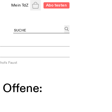
Warenkorb
Mein TdZ
Abo testen
hofs Faust
 Offene: