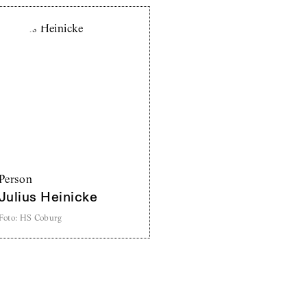
Person
Julius Heinicke
Foto
:
HS Coburg