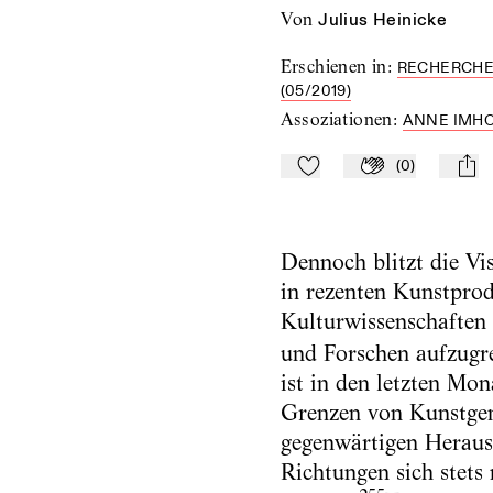
von
Julius Heinicke
Erschienen in
:
RECHERCHEN
(05/2019)
Assoziationen
:
ANNE IMH
(
0
)
Zu Mein-TdZ hinzufügen
Applaudieren
mail
Dennoch blitzt die Vi
in rezenten Kunstpro
Kulturwissenschaften 
und Forschen aufzugr
ist in den letzten Mon
Grenzen von Kunstgen
gegenwärtigen Heraus
Richtungen sich stets