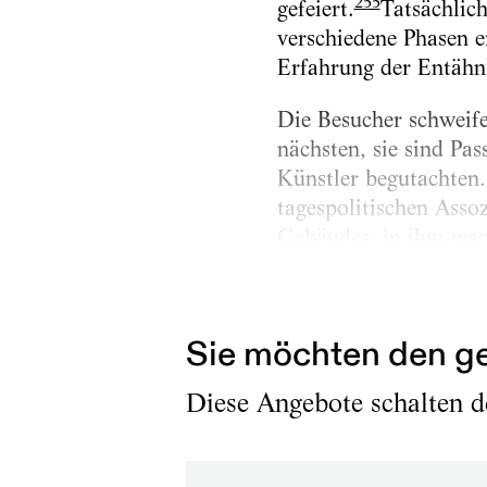
255
gefeiert.
Tatsächlic
verschiedene Phasen e
Erfahrung der Entähn
Die Besucher schweif
nächsten, sie sind Pa
Künstler begutachten.
tagespolitischen Asso
Gebäudes, in ihm wac
Performance, drängen 
hinein und sind gespa
Sie möchten den ge
Diese Angebote schalten de