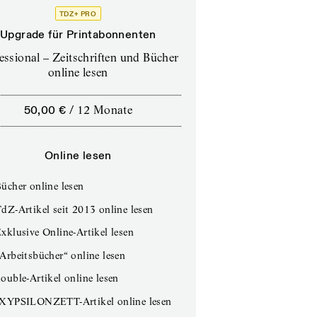
TDZ+ PRO
Upgrade für Printabonnenten
essional – Zeitschriften und Bücher
online lesen
50,00 €
/
12 Monate
Online lesen
ücher online lesen
dZ-Artikel seit 2013 online lesen
xklusive Online-Artikel lesen
Arbeitsbücher“ online lesen
ouble-Artikel online lesen
IXYPSILONZETT-Artikel online lesen