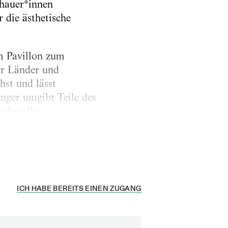
chauer*innen
 die ästhetische
m Pavillon zum
er Länder und
hst und lässt
inger umgibt Teile des
aktuelle
sucher in den Pavillon
...
ICH HABE BEREITS EINEN ZUGANG