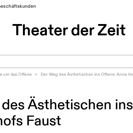
eschäftskunden
e um das Offene
>
Der Weg des Ästhetischen ins Offene: Anne Im
des Ästhetischen ins
ofs Faust