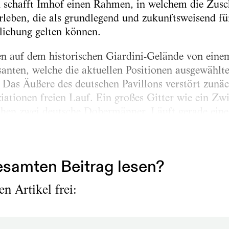
h schafft Imhof einen Rahmen, in welchem die Zus
rleben, die als grundlegend und zukunftsweisend für
lichung gelten können.
en auf dem historischen Giardini-Gelände von eine
ssanten, welche die aktuellen Positionen ausgewählt
 Das Äußere des deutschen Pavillons verstört zunäc
ziationen freien Lauf. Ein großes Gitter wie ein Zw
hen zwei deutsche Dobermänner. Läuft gerade eine 
Massen in das Gebäude, sonst tröpfeln einzelne Be
nnt, was passiert, wenn sie den Glasboden betreten,
samten Beitrag lesen?
n Artikel frei: