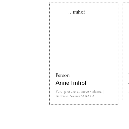
Person
Anne Imhof
Foto
:
picture alliance / abaca |
Berzane Nasser/ABACA