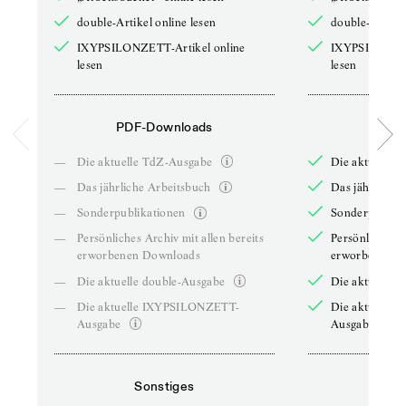
double-Artikel online lesen
double-Artikel
IXYPSILONZETT-Artikel online
IXYPSILONZET
lesen
lesen
PDF-Downloads
PDF-
—
Die aktuelle TdZ-Ausgabe
Die aktuelle 
—
Das jährliche Arbeitsbuch
Das jährliche 
—
Sonderpublikationen
Sonderpublika
—
Persönliches Archiv mit allen bereits
Persönliches A
erworbenen Downloads
erworbenen D
—
Die aktuelle double-Ausgabe
Die aktuelle 
—
Die aktuelle IXYPSILONZETT-
Die aktuelle
Ausgabe
Ausgabe
Sonstiges
So