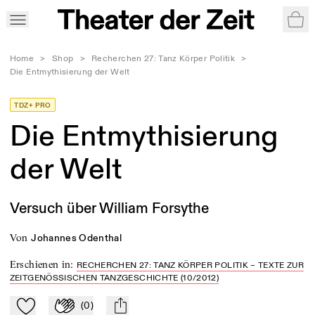
War
Home
>
Shop
>
Recherchen 27: Tanz Körper Politik
>
Die Entmythisierung der Welt
TDZ+ PRO
Die Entmythisierung
der Welt
Versuch über William Forsythe
von
Johannes Odenthal
Erschienen in
:
RECHERCHEN 27: TANZ KÖRPER POLITIK – TEXTE ZUR
ZEITGENÖSSISCHEN TANZGESCHICHTE (10/2012)
(
0
)
Zu Mein-TdZ hinzufügen
Applaudieren
mail