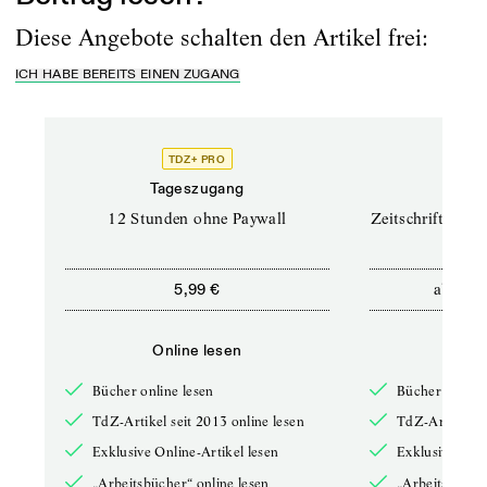
Diese Angebote schalten den Artikel frei:
ICH HABE BEREITS EINEN ZUGANG
TDZ+ PRO
TD
Tageszugang
Prof
12 Stunden ohne Paywall
Zeitschriften un
ab
5,99 €
12,5
Online lesen
Onli
Bücher online lesen
Bücher online 
TdZ-Artikel seit 2013 online lesen
TdZ-Artikel se
Exklusive Online-Artikel lesen
Exklusive Onli
„Arbeitsbücher“ online lesen
„Arbeitsbücher