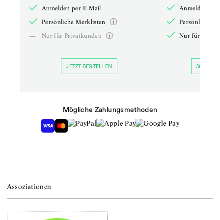
Anmelden per E-Mail
Anmelden per 
Persönliche Merklisten
Persönliche Me
—
Nur für Privatkunden
Nur für Priva
JETZT BESTELLEN
30 TAGE 
Mögliche Zahlungsmethoden
Assoziationen