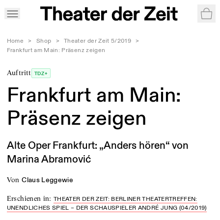
War
Home
>
Shop
>
Theater der Zeit 5/2019
>
Frankfurt am Main: Präsenz zeigen
Auftritt
TDZ+
Frankfurt am Main:
Präsenz zeigen
Alte Oper Frankfurt: „Anders hören“ von
Marina Abramović
von
Claus Leggewie
Erschienen in
:
THEATER DER ZEIT: BERLINER THEATERTREFFEN:
UNENDLICHES SPIEL – DER SCHAUSPIELER ANDRÉ JUNG (04/2019)