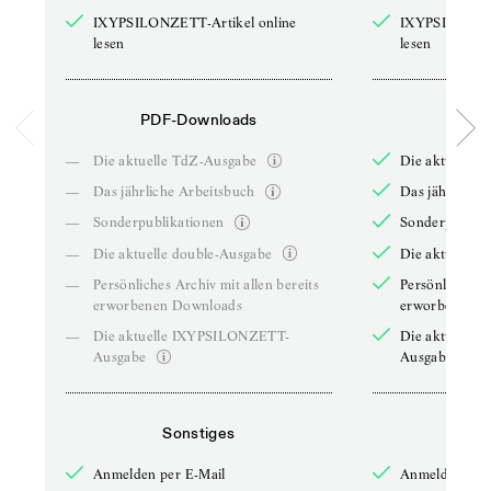
IXYPSILONZETT-Artikel online
IXYPSILONZET
lesen
lesen
PDF-Downloads
PDF-
—
Die aktuelle TdZ-Ausgabe
Die aktuelle 
—
Das jährliche Arbeitsbuch
Das jährliche 
—
Sonderpublikationen
Sonderpublika
—
Die aktuelle double-Ausgabe
Die aktuelle 
—
Persönliches Archiv mit allen bereits
Persönliches A
erworbenen Downloads
erworbenen D
—
Die aktuelle IXYPSILONZETT-
Die aktuelle
Ausgabe
Ausgabe
Sonstiges
So
Anmelden per E-Mail
Anmelden per 