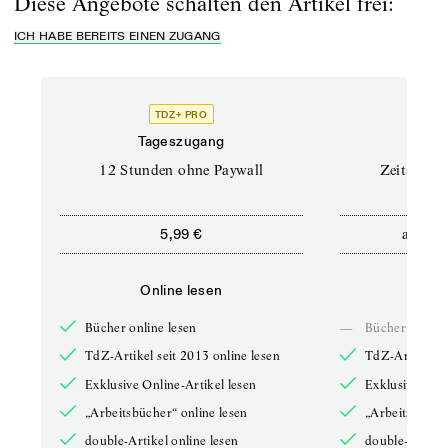
Diese Angebote schalten den Artikel frei:
ICH HABE BEREITS EINEN ZUGANG
TDZ+ PRO
Tageszugang
Stand
12 Stunden ohne Paywall
Zeitschrif
ab
5,99 €
5,9
Online lesen
Onli
Bücher online lesen
—
Bücher online 
TdZ-Artikel seit 2013 online lesen
TdZ-Artikel se
Exklusive Online-Artikel lesen
Exklusive Onli
„Arbeitsbücher“ online lesen
„Arbeitsbücher
double-Artikel online lesen
double-Artikel