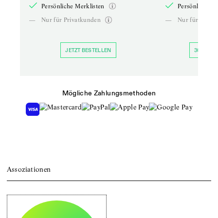
Persönliche Merklisten
Persönliche Me
—
Nur für Privatkunden
—
Nur für Priva
JETZT BESTELLEN
30 TAGE 
Mögliche Zahlungsmethoden
Assoziationen