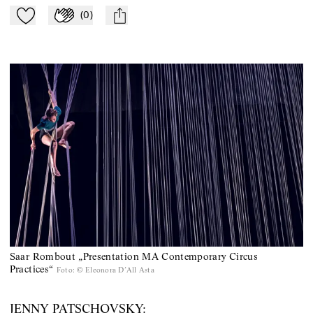
(
0
)
Zu Mein-TdZ hinzufügen
Applaudieren
mail
Saar Rombout „Presentation MA Contemporary Circus
Practices“
Foto
:
© Eleonora D’All Asta
JENNY PATSCHOVSKY: