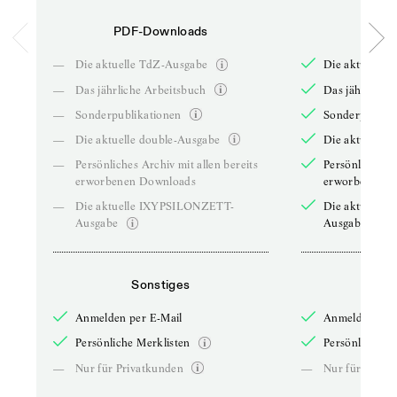
PDF-Downloads
PDF-
—
Die aktuelle TdZ-Ausgabe
Die aktuelle 
—
Das jährliche Arbeitsbuch
Das jährliche 
—
Sonderpublikationen
Sonderpublika
—
Die aktuelle double-Ausgabe
Die aktuelle 
—
Persönliches Archiv mit allen bereits
Persönliches A
erworbenen Downloads
erworbenen D
—
Die aktuelle IXYPSILONZETT-
Die aktuelle
Ausgabe
Ausgabe
Sonstiges
So
Anmelden per E-Mail
Anmelden per 
Persönliche Merklisten
Persönliche Me
—
Nur für Privatkunden
—
Nur für Priva