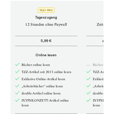
TDZ+ PRO
Tageszugang
Stand
12 Stunden ohne Paywall
Zeitschrif
ab
5,99 €
5,9
Online lesen
Onli
Bücher online lesen
—
Bücher online 
TdZ-Artikel seit 2013 online lesen
TdZ-Artikel se
Exklusive Online-Artikel lesen
Exklusive Onli
„Arbeitsbücher“ online lesen
„Arbeitsbücher
double-Artikel online lesen
double-Artikel
IXYPSILONZETT-Artikel online
IXYPSILONZET
lesen
lesen