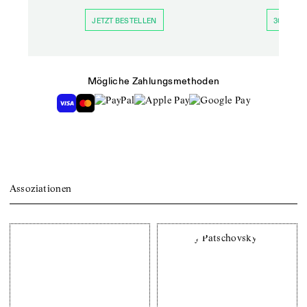
JETZT BESTELLEN
30 TAGE 
Mögliche Zahlungsmethoden
Assoziationen