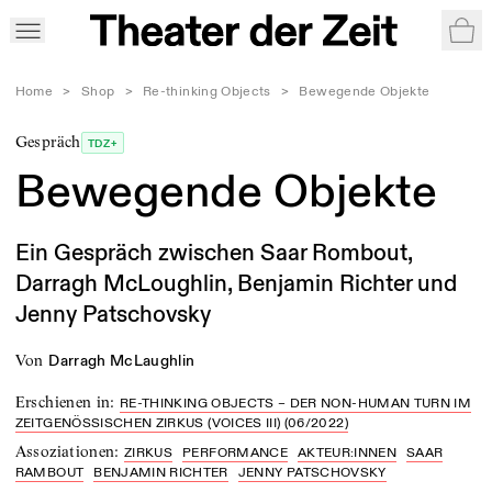
War
Home
>
Shop
>
Re-thinking Objects
>
Bewegende Objekte
Gespräch
TDZ+
Bewegende Objekte
Ein Gespräch zwischen Saar Rombout,
Darragh McLoughlin, Benjamin Richter und
Jenny Patschovsky
von
Darragh McLaughlin
Erschienen in
:
RE-THINKING OBJECTS – DER NON-HUMAN TURN IM
ZEITGENÖSSISCHEN ZIRKUS (VOICES III) (06/2022)
Assoziationen
:
ZIRKUS
PERFORMANCE
AKTEUR:INNEN
SAAR
RAMBOUT
BENJAMIN RICHTER
JENNY PATSCHOVSKY