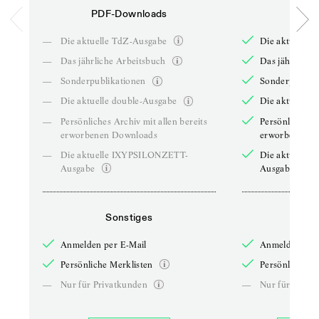
PDF-Downloads
PDF-
—
Die aktuelle TdZ-Ausgabe
Die aktuelle 
—
Das jährliche Arbeitsbuch
Das jährliche 
—
Sonderpublikationen
Sonderpublika
—
Die aktuelle double-Ausgabe
Die aktuelle 
—
Persönliches Archiv mit allen bereits
Persönliches A
erworbenen Downloads
erworbenen D
—
Die aktuelle IXYPSILONZETT-
Die aktuelle
Ausgabe
Ausgabe
Sonstiges
So
Anmelden per E-Mail
Anmelden per 
Persönliche Merklisten
Persönliche Me
—
Nur für Privatkunden
—
Nur für Priva