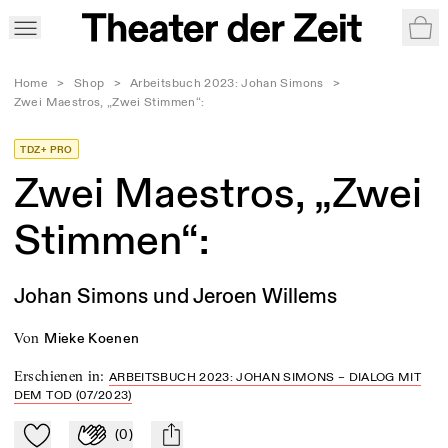
War
Home
>
Shop
>
Arbeitsbuch 2023: Johan Simons
>
Zwei Maestros, „Zwei Stimmen“:
TDZ+ PRO
Zwei Maestros, „Zwei
Stimmen“:
Johan Simons und Jeroen Willems
von
Mieke Koenen
Erschienen in
:
ARBEITSBUCH 2023: JOHAN SIMONS – DIALOG MIT
DEM TOD (07/2023)
(
0
)
Zu Mein-TdZ hinzufügen
Applaudieren
mail