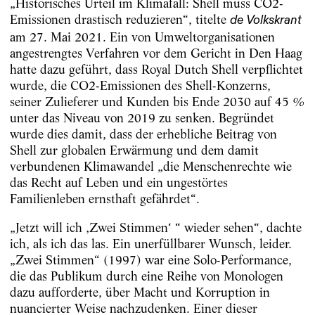
„Historisches Urteil im Klimafall: Shell muss CO2-
Emissionen drastisch reduzieren“, titelte
de Volkskrant
am 27. Mai 2021. Ein von Umweltorganisationen
angestrengtes Verfahren vor dem Gericht in Den Haag
hatte dazu geführt, dass Royal Dutch Shell verpflichtet
wurde, die CO2-Emissionen des Shell-Konzerns,
seiner Zulieferer und Kunden bis Ende 2030 auf 45 %
unter das Niveau von 2019 zu senken. Begründet
wurde dies damit, dass der erheb­liche Beitrag von
Shell zur globalen Erwärmung und dem damit
verbundenen Klimawandel „die Menschenrechte wie
das Recht auf Leben und ein ungestörtes
Familienleben ernsthaft ­gefährdet“.
„Jetzt will ich ‚Zwei Stimmen‘ “ wieder sehen“, dachte
ich, als ich das las. Ein unerfüllbarer Wunsch, leider.
„Zwei Stimmen“ (1997) war eine Solo-Performance,
die das Publikum durch eine Reihe von Monologen
dazu aufforderte, über Macht und Korruption in
nuancierter Weise nachzudenken. Einer dieser