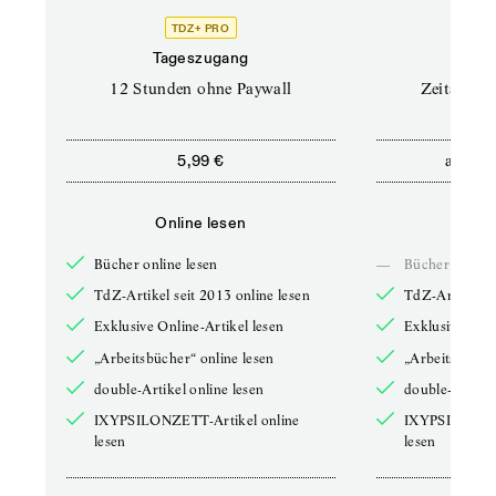
TDZ+ PRO
Tageszugang
Stand
12 Stunden ohne Paywall
Zeitschrif
ab
5,99 €
5,9
Online lesen
Onli
Bücher online lesen
—
Bücher online 
TdZ-Artikel seit 2013 online lesen
TdZ-Artikel se
Exklusive Online-Artikel lesen
Exklusive Onli
„Arbeitsbücher“ online lesen
„Arbeitsbücher
double-Artikel online lesen
double-Artikel
IXYPSILONZETT-Artikel online
IXYPSILONZET
lesen
lesen