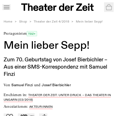
War
Home
>
Shop
>
Theater der Zeit 4/2018
>
Mein lieber Sepp!
Protagonisten
TDZ+
Mein lieber Sepp!
Zum 70. Geburtstag von Josef Bierbichler –
Aus einer SMS-Korrespondenz mit Samuel
Finzi
von
und
Samuel Finzi
Josef Bierbichler
Erschienen in
:
THEATER DER ZEIT: UNTER DRUCK – DAS THEATER IN
UNGARN (03/2018)
Assoziationen
:
AKTEUR:INNEN