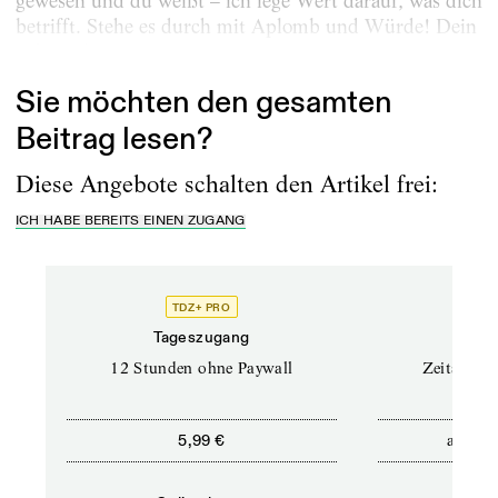
gewesen und du weißt – ich lege Wert darauf, was dich
betrifft. Stehe es durch mit Aplomb und Würde! Dein
Schmuel...
Sie möchten den gesamten
Beitrag lesen?
Diese Angebote schalten den Artikel frei:
ICH HABE BEREITS EINEN ZUGANG
TDZ+ PRO
Tageszugang
Stand
12 Stunden ohne Paywall
Zeitschrif
ab
5,99 €
5,9