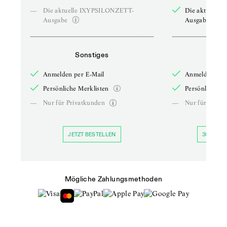
—
Die aktuelle IXYPSILONZETT-
Die aktuelle
Ausgabe
Ausgabe
Sonstiges
So
Anmelden per E-Mail
Anmelden per 
Persönliche Merklisten
Persönliche Me
—
Nur für Privatkunden
—
Nur für Priva
JETZT BESTELLEN
30 TAGE 
Mögliche Zahlungsmethoden