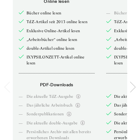
Online lesen
Onli
Bücher online lesen
—
Bücher online 
TdZ-Artikel seit 2013 online lesen
TdZ-Artikel se
Exklusive Online-Artikel lesen
Exklusive Onli
„Arbeitsbücher“ online lesen
„Arbeitsbücher
double-Artikel online lesen
double-Artikel
IXYPSILONZETT-Artikel online
IXYPSILONZET
lesen
lesen
PDF-Downloads
PDF-
—
Die aktuelle TdZ-Ausgabe
Die aktuelle 
—
Das jährliche Arbeitsbuch
Das jährliche 
—
Sonderpublikationen
Sonderpublika
—
Die aktuelle double-Ausgabe
Die aktuelle 
—
Persönliches Archiv mit allen bereits
Persönliches A
erworbenen Downloads
erworbenen D