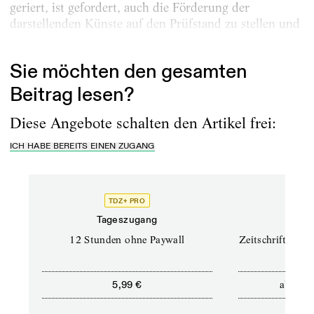
geriert, ist gefordert, auch die Förderung der
darstellenden Künste auf den Prüfstand zu stellen und
Maßnahmen wider die Prekarisierung des...
Sie möchten den gesamten
Beitrag lesen?
Diese Angebote schalten den Artikel frei:
ICH HABE BEREITS EINEN ZUGANG
TDZ+ PRO
TD
Tageszugang
Prof
12 Stunden ohne Paywall
Zeitschriften un
ab
5,99 €
12,5