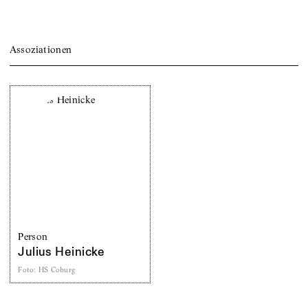
Assoziationen
Person
Julius Heinicke
Foto
:
HS Coburg