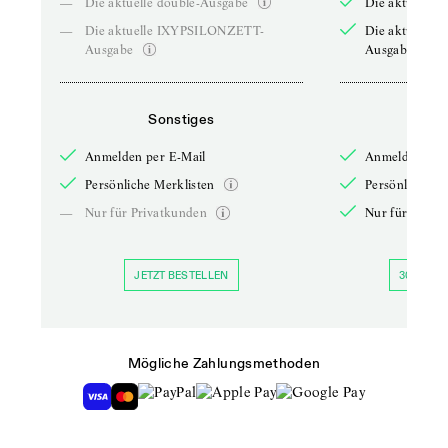
—
Die aktuelle double-Ausgabe
Die aktuelle 
—
Die aktuelle IXYPSILONZETT-
Die aktuelle
Ausgabe
Ausgabe
Sonstiges
So
Anmelden per E-Mail
Anmelden per 
Persönliche Merklisten
Persönliche Me
—
Nur für Privatkunden
Nur für Priva
JETZT BESTELLEN
30 TAGE 
Mögliche Zahlungsmethoden