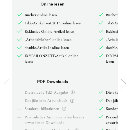
Online lesen
Onli
Bücher online lesen
Bücher online 
TdZ-Artikel seit 2013 online lesen
TdZ-Artikel se
Exklusive Online-Artikel lesen
Exklusive Onli
„Arbeitsbücher“ online lesen
„Arbeitsbücher
double-Artikel online lesen
double-Artikel
IXYPSILONZETT-Artikel online
IXYPSILONZET
lesen
lesen
PDF-Downloads
PDF-
—
Die aktuelle TdZ-Ausgabe
Die aktuelle 
—
Das jährliche Arbeitsbuch
Das jährliche 
—
Sonderpublikationen
Sonderpublika
—
Persönliches Archiv mit allen bereits
Persönliches A
erworbenen Downloads
erworbenen D