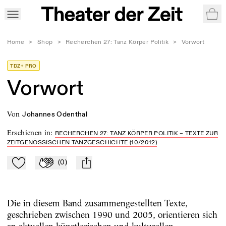
War
Home
>
Shop
>
Recherchen 27: Tanz Körper Politik
>
Vorwort
TDZ+ PRO
Vorwort
von
Johannes Odenthal
Erschienen in
:
RECHERCHEN 27: TANZ KÖRPER POLITIK – TEXTE ZUR
ZEITGENÖSSISCHEN TANZGESCHICHTE (10/2012)
(
0
)
Zu Mein-TdZ hinzufügen
Applaudieren
mail
Die in diesem Band zusammengestellten Texte,
geschrieben zwischen 1990 und 2005, orientieren sich