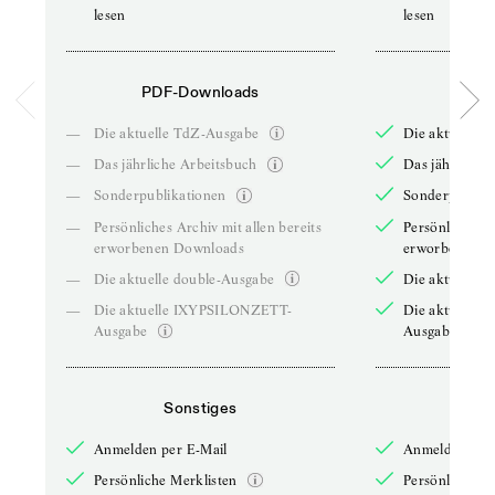
lesen
lesen
PDF-Downloads
PDF-
—
Die aktuelle TdZ-Ausgabe
Die aktuelle 
—
Das jährliche Arbeitsbuch
Das jährliche 
—
Sonderpublikationen
Sonderpublika
—
Persönliches Archiv mit allen bereits
Persönliches A
erworbenen Downloads
erworbenen D
—
Die aktuelle double-Ausgabe
Die aktuelle 
—
Die aktuelle IXYPSILONZETT-
Die aktuelle
Ausgabe
Ausgabe
Sonstiges
So
Anmelden per E-Mail
Anmelden per 
Persönliche Merklisten
Persönliche Me