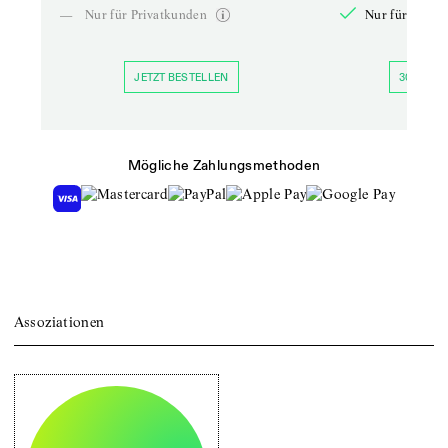
—
Nur für Privatkunden
Nur für Priva
JETZT BESTELLEN
30 TAGE 
Mögliche Zahlungsmethoden
Assoziationen