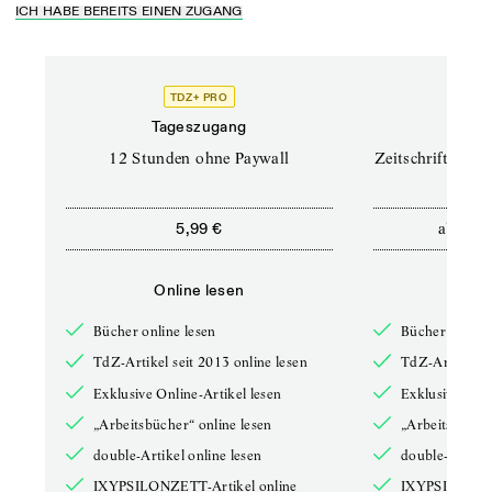
ICH HABE BEREITS EINEN ZUGANG
TDZ+ PRO
TD
Tageszugang
Prof
12 Stunden ohne Paywall
Zeitschriften un
ab
5,99 €
12,5
Online lesen
Onli
Bücher online lesen
Bücher online 
TdZ-Artikel seit 2013 online lesen
TdZ-Artikel se
Exklusive Online-Artikel lesen
Exklusive Onli
„Arbeitsbücher“ online lesen
„Arbeitsbücher
double-Artikel online lesen
double-Artikel
IXYPSILONZETT-Artikel online
IXYPSILONZET