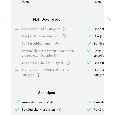
lesen
lesen
PDF-Downloads
PDF-
—
Die aktuelle TdZ-Ausgabe
Die aktuelle 
—
Das jährliche Arbeitsbuch
Das jährliche 
—
Sonderpublikationen
Sonderpublika
—
Persönliches Archiv mit allen bereits
Persönliches A
erworbenen Downloads
erworbenen D
—
Die aktuelle double-Ausgabe
Die aktuelle 
—
Die aktuelle IXYPSILONZETT-
Die aktuelle
Ausgabe
Ausgabe
Sonstiges
So
Anmelden per E-Mail
Anmelden per 
Persönliche Merklisten
Persönliche Me