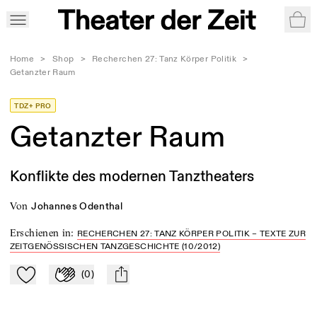
War
Home
>
Shop
>
Recherchen 27: Tanz Körper Politik
>
Getanzter Raum
TDZ+ PRO
Getanzter Raum
Konflikte des modernen Tanztheaters
von
Johannes Odenthal
Erschienen in
:
RECHERCHEN 27: TANZ KÖRPER POLITIK – TEXTE ZUR
ZEITGENÖSSISCHEN TANZGESCHICHTE (10/2012)
(
0
)
Zu Mein-TdZ hinzufügen
Applaudieren
mail