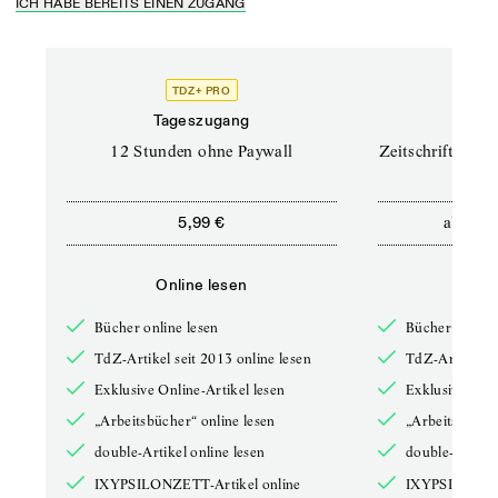
ICH HABE BEREITS EINEN ZUGANG
TDZ+ PRO
TD
Tageszugang
Prof
12 Stunden ohne Paywall
Zeitschriften un
ab
5,99 €
12,5
Online lesen
Onli
Bücher online lesen
Bücher online 
TdZ-Artikel seit 2013 online lesen
TdZ-Artikel se
Exklusive Online-Artikel lesen
Exklusive Onli
„Arbeitsbücher“ online lesen
„Arbeitsbücher
double-Artikel online lesen
double-Artikel
IXYPSILONZETT-Artikel online
IXYPSILONZET