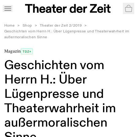
War
Home
>
Shop
>
Theater der Zeit 2/2019
>
Geschichten vom Herrn H.: Über Lügenpresse und Theaterwahrheit im
außermoralischen Sinne
Magazin
TDZ+
Geschichten vom
Herrn H.: Über
Lügenpresse und
Theaterwahrheit im
außermoralischen
Sinne