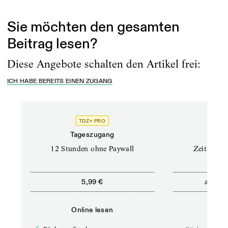
weitverbreiteten Muster:...
Sie möchten den gesamten
Beitrag lesen?
Diese Angebote schalten den Artikel frei:
ICH HABE BEREITS EINEN ZUGANG
TDZ+ PRO
Tageszugang
Stand
12 Stunden ohne Paywall
Zeitschrif
ab
5,99 €
5,9
Online lesen
Onli