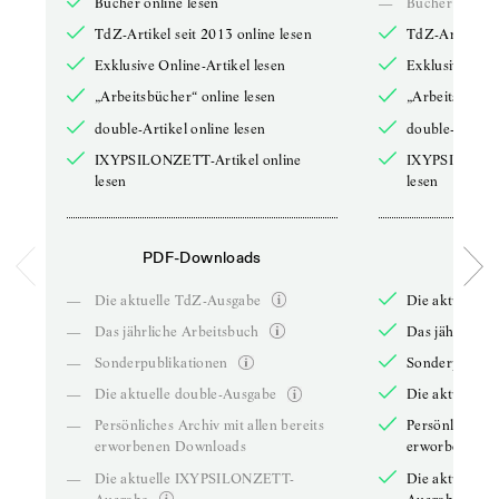
Bücher online lesen
—
Bücher online 
TdZ-Artikel seit 2013 online lesen
TdZ-Artikel se
Exklusive Online-Artikel lesen
Exklusive Onli
„Arbeitsbücher“ online lesen
„Arbeitsbücher
double-Artikel online lesen
double-Artikel
IXYPSILONZETT-Artikel online
IXYPSILONZET
lesen
lesen
PDF-Downloads
PDF-
—
Die aktuelle TdZ-Ausgabe
Die aktuelle 
—
Das jährliche Arbeitsbuch
Das jährliche 
—
Sonderpublikationen
Sonderpublika
—
Die aktuelle double-Ausgabe
Die aktuelle 
—
Persönliches Archiv mit allen bereits
Persönliches A
erworbenen Downloads
erworbenen D
—
Die aktuelle IXYPSILONZETT-
Die aktuelle