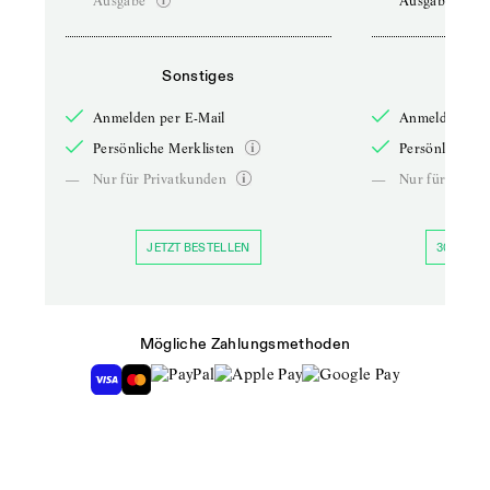
Ausgabe
Ausgabe
Sonstiges
So
Anmelden per E-Mail
Anmelden per 
Persönliche Merklisten
Persönliche Me
—
Nur für Privatkunden
—
Nur für Priva
JETZT BESTELLEN
30 TAGE 
Mögliche Zahlungsmethoden