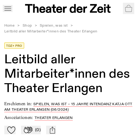
War
Home
>
Shop
>
Spielen, was ist
>
Leitbild aller Mitarbeiter*innen des Theater Erlangen
TDZ+ PRO
Leitbild aller
Mitarbeiter*innen des
Theater Erlangen
Erschienen in
:
SPIELEN, WAS IST – 15 JAHRE INTENDANZ KATJA OTT
AM THEATER ERLANGEN (06/2024)
Assoziationen
:
THEATER ERLANGEN
(
0
)
Zu Mein-TdZ hinzufügen
Applaudieren
mail