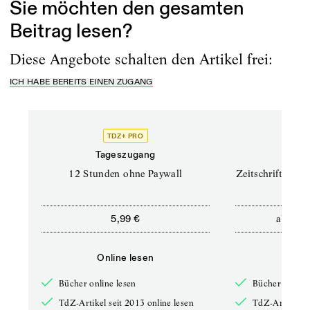
Sie möchten den gesamten
Beitrag lesen?
Diese Angebote schalten den Artikel frei:
ICH HABE BEREITS EINEN ZUGANG
TDZ+ PRO
TD
Tageszugang
Prof
12 Stunden ohne Paywall
Zeitschriften un
ab
5,99 €
12,5
Online lesen
Onli
Bücher online lesen
Bücher online 
TdZ-Artikel seit 2013 online lesen
TdZ-Artikel se