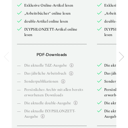
Exklusive Online-Artikel lesen
Exklusive Onli
„Arbeitsbücher“ online lesen
„Arbeitsbücher
double-Artikel online lesen
double-Artikel
IXYPSILONZETT-Artikel online
IXYPSILONZET
lesen
lesen
PDF-Downloads
PDF-
—
Die aktuelle TdZ-Ausgabe
Die aktuelle 
—
Das jährliche Arbeitsbuch
Das jährliche 
—
Sonderpublikationen
Sonderpublika
—
Persönliches Archiv mit allen bereits
Persönliches A
erworbenen Downloads
erworbenen D
—
Die aktuelle double-Ausgabe
Die aktuelle 
—
Die aktuelle IXYPSILONZETT-
Die aktuelle
Ausgabe
Ausgabe