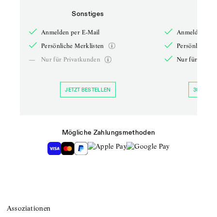
Sonstiges
So
Anmelden per E-Mail
Anmelden per 
Persönliche Merklisten
Persönliche Me
—
Nur für Privatkunden
Nur für Priva
JETZT BESTELLEN
30 TAGE 
Mögliche Zahlungsmethoden
Assoziationen