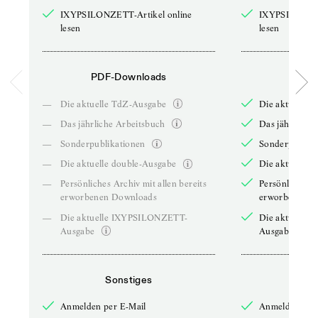
IXYPSILONZETT-Artikel online
IXYPSILONZET
lesen
lesen
PDF-Downloads
PDF-
—
Die aktuelle TdZ-Ausgabe
Die aktuelle 
—
Das jährliche Arbeitsbuch
Das jährliche 
—
Sonderpublikationen
Sonderpublika
—
Die aktuelle double-Ausgabe
Die aktuelle 
—
Persönliches Archiv mit allen bereits
Persönliches A
erworbenen Downloads
erworbenen D
—
Die aktuelle IXYPSILONZETT-
Die aktuelle
Ausgabe
Ausgabe
Sonstiges
So
Anmelden per E-Mail
Anmelden per 