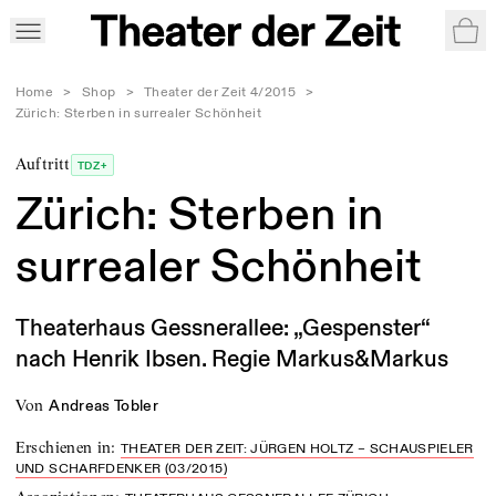
War
Home
>
Shop
>
Theater der Zeit 4/2015
>
Zürich: Sterben in surrealer Schönheit
Auftritt
TDZ+
Zürich: Sterben in
surrealer Schönheit
Theaterhaus Gessnerallee: „Gespenster“
nach Henrik Ibsen. Regie Markus&Markus
von
Andreas Tobler
Erschienen in
:
THEATER DER ZEIT: JÜRGEN HOLTZ – SCHAUSPIELER
UND SCHARFDENKER (03/2015)