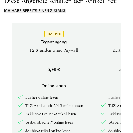
Diese Angebote schalten den Artikel frei:
ICH HABE BEREITS EINEN ZUGANG
TDZ+ PRO
Tageszugang
Stand
12 Stunden ohne Paywall
Zeitschrif
ab
5,99 €
5,9
Online lesen
Onli
Bücher online lesen
—
Bücher online 
TdZ-Artikel seit 2013 online lesen
TdZ-Artikel se
Exklusive Online-Artikel lesen
Exklusive Onli
„Arbeitsbücher“ online lesen
„Arbeitsbücher
double-Artikel online lesen
double-Artikel