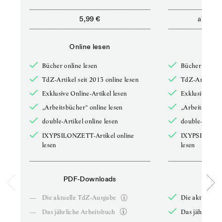
ab
5,99 €
12,5
Online lesen
Onli
Bücher online lesen
Bücher online 
TdZ-Artikel seit 2013 online lesen
TdZ-Artikel se
Exklusive Online-Artikel lesen
Exklusive Onli
„Arbeitsbücher“ online lesen
„Arbeitsbücher
double-Artikel online lesen
double-Artikel
IXYPSILONZETT-Artikel online
IXYPSILONZET
lesen
lesen
PDF-Downloads
PDF-
—
Die aktuelle TdZ-Ausgabe
Die aktuelle 
—
Das jährliche Arbeitsbuch
Das jährliche 