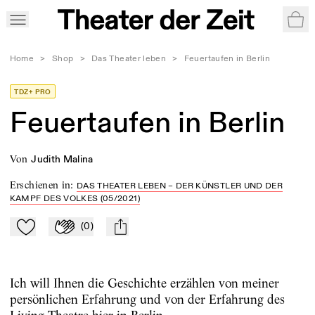
War
Home
>
Shop
>
Das Theater leben
>
Feuertaufen in Berlin
TDZ+ PRO
Feuertaufen in Berlin
von
Judith Malina
Erschienen in
:
DAS THEATER LEBEN – DER KÜNSTLER UND DER
KAMPF DES VOLKES (05/2021)
(
0
)
Zu Mein-TdZ hinzufügen
Applaudieren
mail
Ich will Ihnen die Geschichte erzählen von meiner
persönlichen Erfahrung und von der Erfahrung des