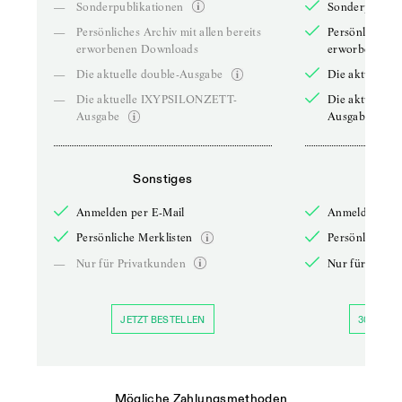
—
Sonderpublikationen
Sonderpublika
—
Persönliches Archiv mit allen bereits
Persönliches A
erworbenen Downloads
erworbenen D
—
Die aktuelle double-Ausgabe
Die aktuelle 
—
Die aktuelle IXYPSILONZETT-
Die aktuelle
Ausgabe
Ausgabe
Sonstiges
So
Anmelden per E-Mail
Anmelden per 
Persönliche Merklisten
Persönliche Me
—
Nur für Privatkunden
Nur für Priva
JETZT BESTELLEN
30 TAGE 
Mögliche Zahlungsmethoden