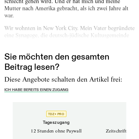
schlecht gehen wird. Und er hat mich und meine
Mutter nach Amerika gebracht, als ich zwei Jahre alt
war.
Wir wohnten in New York City. Mein Vater begründete
eine Synagoge, die deutsch-jüdische Kultusgemeinde
in New York, und brachte eine Zeitung...
Sie möchten den gesamten
Beitrag lesen?
Diese Angebote schalten den Artikel frei:
ICH HABE BEREITS EINEN ZUGANG
TDZ+ PRO
TD
Tageszugang
Prof
12 Stunden ohne Paywall
Zeitschriften un