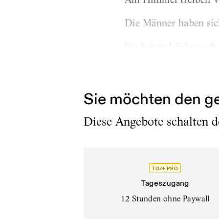
Die Männer haben sic
Sie haben Löcher geboh
Meter fünfzig hoch mi
zu stoßen und zu...
Sie möchten den ge
Diese Angebote schalten de
TDZ+ PRO
Tageszugang
12 Stunden ohne Paywall