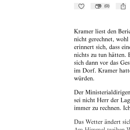
(
0
)
Zu Mein-TdZ hinzufügen
Applaudieren
mail
Kramer liest den Ber
nicht gerechnet, woh
erinnert sich, dass e
nichts zu tun hätten. 
sich dann vor das Ges
im Dorf. Kramer hatte
würden.
Der Ministerialdirige
sei nicht Herr der La
immer zu rechnen. Ich
Das Wetter ändert si
Am Himmel treiben Wol