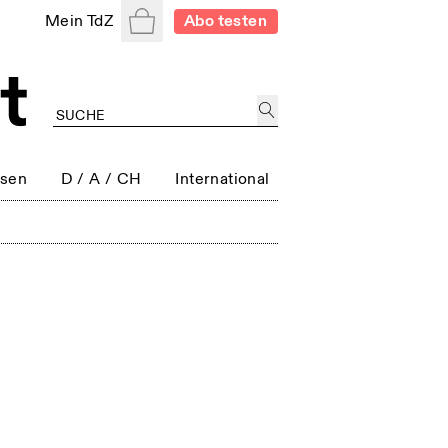
Warenkorb
Mein TdZ
Abo testen
ssen
D / A / CH
International