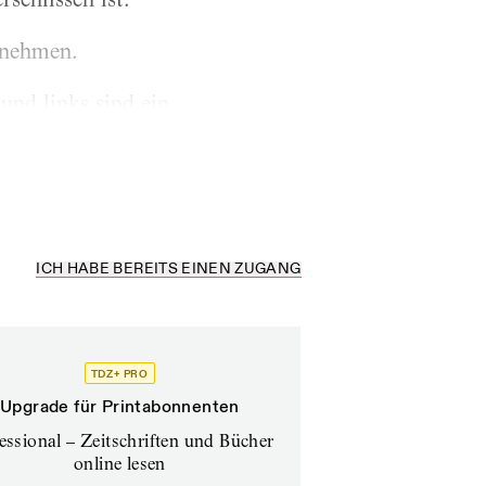
rnehmen.
und links sind ein
on außen mit Knüppeln
ICH HABE BEREITS EINEN ZUGANG
TDZ+ PRO
Upgrade für Printabonnenten
essional – Zeitschriften und Bücher
online lesen