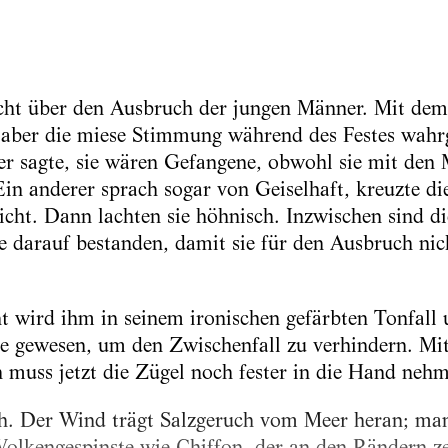
icht über den Ausbruch der jungen Männer. Mit dem
l aber die miese Stimmung während des Festes wa
iner sagte, sie wären Gefangene, obwohl sie mit d
Ein anderer sprach sogar von Geiselhaft, kreuzte di
icht. Dann lachten sie höhnisch. Inzwischen sind d
 darauf bestanden, damit sie für den Ausbruch nic
nt wird ihm in seinem ironischen gefärbten Tonfall 
ge gewesen, um den Zwischenfall zu verhindern. Mit
 muss jetzt die Zügel noch fester in die Hand nehm
ch. Der Wind trägt Salzgeruch vom Meer heran; ma
kengespinste wie Chiffon, der an den Rändern zer