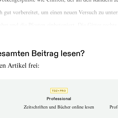
h gut vorbereitet, um einen neuen Versuch zu unte
rt und die Pfosten einbetoniert. Die Gitter rechts 
t vertikal verlaufenden Stangen, um bei Bedarf v
samten Beitrag lesen?
n Artikel frei:
TDZ+ PRO
Professional
Zeitschriften und Bücher online lesen
Prof