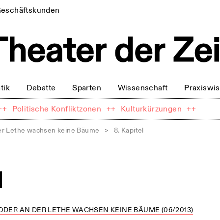
eschäftskunden
tik
Debatte
Sparten
Wissenschaft
Praxiswi
++
Politische Konfliktzonen
++
Kulturkürzungen
++
er Lethe wachsen keine Bäume
>
8. Kapitel
l
ODER AN DER LETHE WACHSEN KEINE BÄUME (06/2013)