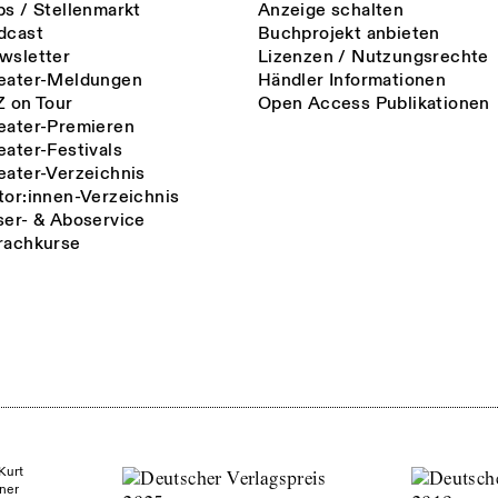
bs / Stellenmarkt
Anzeige schalten
dcast
Buchprojekt anbieten
wsletter
Lizenzen / Nutzungsrechte
eater-Meldungen
Händler Informationen
Z on Tour
Open Access Publikationen
eater-Premieren
eater-Festivals
eater-Verzeichnis
tor:innen-Verzeichnis
ser- & Aboservice
rachkurse
Kurt
ner