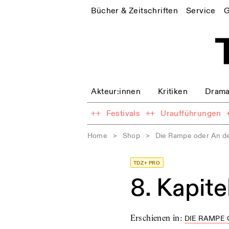
Bücher & Zeitschriften
Service
G
Akteur:innen
Kritiken
Drama
++
Festivals
++
Uraufführungen
Home
>
Shop
>
Die Rampe oder An d
TDZ+ PRO
8. Kapite
Erschienen in
:
DIE RAMPE 