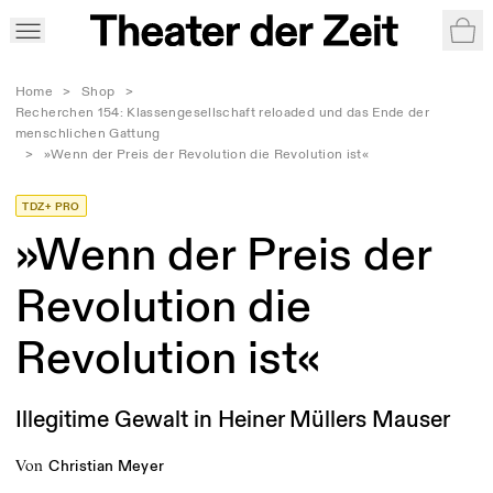
War
Home
>
Shop
>
Recherchen 154: Klassengesellschaft reloaded und das Ende der
menschlichen Gattung
>
»Wenn der Preis der Revolution die Revolution ist«
TDZ+ PRO
»Wenn der Preis der
Revolution die
Revolution ist«
Illegitime Gewalt in Heiner Müllers Mauser
von
Christian Meyer