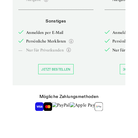
Sonstiges
So
Anmelden per E-Mail
Anmelden per 
Persönliche Merklisten
Persönliche Me
—
Nur für Privatkunden
Nur für Priva
JETZT BESTELLEN
30 TAGE 
Mögliche Zahlungsmethoden