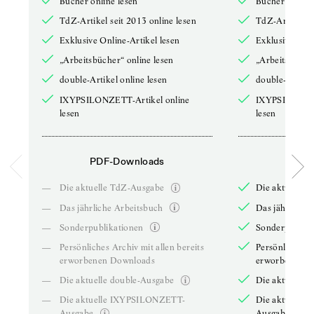
Bücher online lesen
Bücher online 
TdZ-Artikel seit 2013 online lesen
TdZ-Artikel se
Exklusive Online-Artikel lesen
Exklusive Onli
„Arbeitsbücher“ online lesen
„Arbeitsbücher
double-Artikel online lesen
double-Artikel
IXYPSILONZETT-Artikel online
IXYPSILONZET
lesen
lesen
PDF-Downloads
PDF-
—
Die aktuelle TdZ-Ausgabe
Die aktuelle 
—
Das jährliche Arbeitsbuch
Das jährliche 
—
Sonderpublikationen
Sonderpublika
—
Persönliches Archiv mit allen bereits
Persönliches A
erworbenen Downloads
erworbenen D
—
Die aktuelle double-Ausgabe
Die aktuelle 
—
Die aktuelle IXYPSILONZETT-
Die aktuelle
Ausgabe
Ausgabe