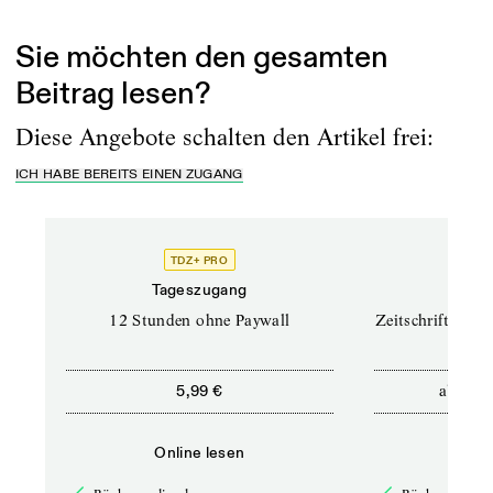
Opfer des...
Sie möchten den gesamten
Beitrag lesen?
Diese Angebote schalten den Artikel frei:
ICH HABE BEREITS EINEN ZUGANG
TDZ+ PRO
TD
Tageszugang
Prof
12 Stunden ohne Paywall
Zeitschriften un
ab
5,99 €
12,5
Online lesen
Onli