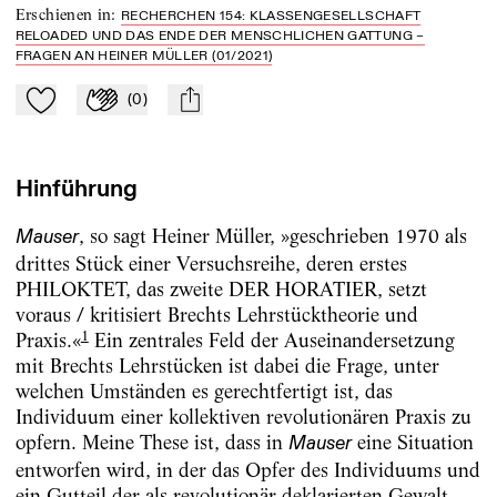
Erschienen in
:
RECHERCHEN 154: KLASSENGESELLSCHAFT
RELOADED UND DAS ENDE DER MENSCHLICHEN GATTUNG –
FRAGEN AN HEINER MÜLLER (01/2021)
(
0
)
Zu Mein-TdZ hinzufügen
Applaudieren
mail
Hinführung
, so sagt Heiner Müller, »geschrieben 1970 als
Mauser
drittes Stück einer Versuchsreihe, deren erstes
PHILOKTET, das zweite DER HORATIER, setzt
voraus / kritisiert Brechts Lehrstücktheorie und
1
Praxis.«
Ein zentrales Feld der Auseinandersetzung
mit Brechts Lehrstücken ist dabei die Frage, unter
welchen Umständen es gerechtfertigt ist, das
Individuum einer kollektiven revolutionären Praxis zu
opfern. Meine These ist, dass in
eine Situation
Mauser
entworfen wird, in der das Opfer des Individuums und
ein Gutteil der als revolutionär deklarierten Gewalt