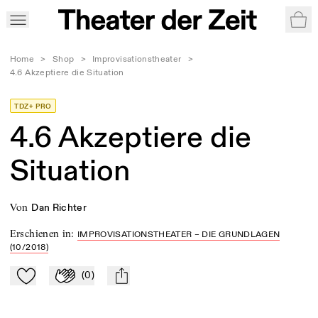
War
Home
>
Shop
>
Improvisationstheater
>
4.6 Akzeptiere die Situation
TDZ+ PRO
4.6 Akzeptiere die
Situation
von
Dan Richter
Erschienen in
:
IMPROVISATIONSTHEATER – DIE GRUNDLAGEN
(10/2018)
(
0
)
Zu Mein-TdZ hinzufügen
Applaudieren
mail