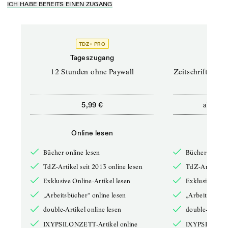
ICH HABE BEREITS EINEN ZUGANG
TDZ+ PRO
TD
Tageszugang
Prof
12 Stunden ohne Paywall
Zeitschriften un
ab
5,99 €
12,5
Online lesen
Onli
Bücher online lesen
Bücher online 
TdZ-Artikel seit 2013 online lesen
TdZ-Artikel se
Exklusive Online-Artikel lesen
Exklusive Onli
„Arbeitsbücher“ online lesen
„Arbeitsbücher
double-Artikel online lesen
double-Artikel
IXYPSILONZETT-Artikel online
IXYPSILONZET