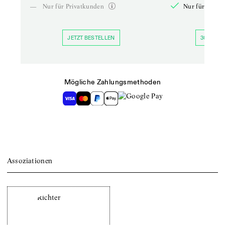
—
Nur für Privatkunden
Nur für Priva
JETZT BESTELLEN
30 TAGE 
Mögliche Zahlungsmethoden
Assoziationen