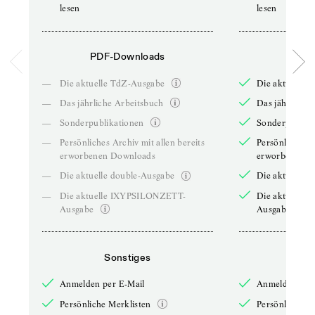
lesen
lesen
PDF-Downloads
PDF-
—
Die aktuelle TdZ-Ausgabe
Die aktuelle 
—
Das jährliche Arbeitsbuch
Das jährliche 
—
Sonderpublikationen
Sonderpublika
—
Persönliches Archiv mit allen bereits
Persönliches A
erworbenen Downloads
erworbenen D
—
Die aktuelle double-Ausgabe
Die aktuelle 
—
Die aktuelle IXYPSILONZETT-
Die aktuelle
Ausgabe
Ausgabe
Sonstiges
So
Anmelden per E-Mail
Anmelden per 
Persönliche Merklisten
Persönliche Me