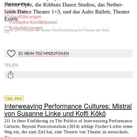
Pariser Oper, die Kibbutz Dance Studios, das Nether-
International
++
Festivals
lands Dance Theater 1+3, und das Aalto Ballett, Theater
++
Uraufführungen
Essen.
++
Politische Konfliktzonen
++
Kulturkürzungen
Stand
:
2019
(
Datum der letzten Veröffentlichung bei Theater der Zeit
)
++
ZU MEIN-TDZ HINZUFÜGEN
Zu Mein-TdZ hinzufügen
TEILEN
:
mail
TDZ+ PRO
Interweaving Performance Cultures: Mistral
von Susanne Linke und Koffi Kôkô
211 In ihrer Einführung zu The Politics of Interweaving Performance
Cultures: Beyond Postcolonialism (2014) schlägt Fischer-Lichte einen
Weg ein, der zum Ziel hat, eine Theorie von Theater zu entwickeln,