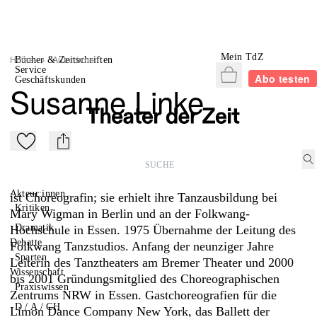
Mein TdZ
Home
>
Autor:innen
Bücher & Zeitschriften
Service
Warenkorb
Abo testen
Geschäftskunden
Susanne Linke
Zu Mein-TdZ hinzufügen
mail
Akteur:innen
ist Choreografin; sie erhielt ihre Tanzausbildung bei
Kritiken
Mary Wigman in Berlin und an der Folkwang-
Dramatik
Hochschule in Essen. 1975 Übernahme der Leitung des
Debatte
Folkwang Tanzstudios. Anfang der neunziger Jahre
Sparten
Leiterin des Tanztheaters am Bremer Theater und 2000
Wissenschaft
bis 2001 Gründungsmitglied des Choreographischen
Praxiswissen
Zentrums NRW in Essen. Gastchoreografien für die
D / A / CH
Limon Dance Company New York, das Ballett der