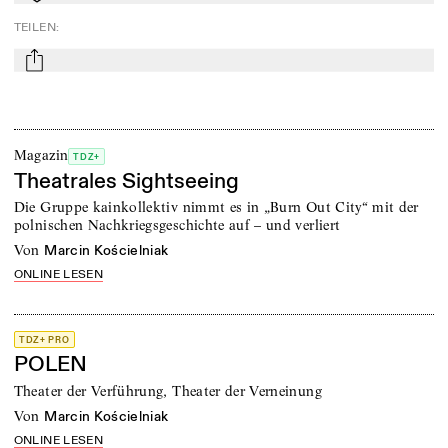
TEILEN
:
mail
Magazin
TDZ+
Theatrales Sightseeing
Die Gruppe kainkollektiv nimmt es in „Burn Out City“ mit der
polnischen Nachkriegsgeschichte auf – und verliert
von
Marcin Kościelniak
ONLINE LESEN
TDZ+ PRO
POLEN
Theater der Verführung, Theater der Verneinung
von
Marcin Kościelniak
ONLINE LESEN