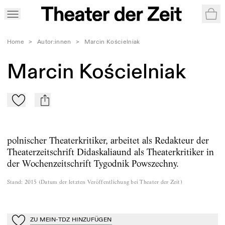
War
Home
>
Autor:innen
>
Marcin Kościelniak
Marcin Kościelniak
Zu Mein-TdZ hinzufügen
mail
polnischer Theaterkritiker, arbeitet als Redakteur der
Theaterzeitschrift Didaskaliaund als Theaterkritiker in
der Wochenzeitschrift Tygodnik Powszechny.
Stand
:
2015
(
Datum der letzten Veröffentlichung bei Theater der Zeit
)
ZU MEIN-TDZ HINZUFÜGEN
Zu Mein-TdZ hinzufügen