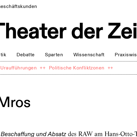
eschäftskunden
tik
Debatte
Sparten
Wissenschaft
Praxiswi
Uraufführungen
++
Politische Konfliktzonen
++
 Mros
s
des RAW am Hans-Otto-T
Beschaffung und Absatz