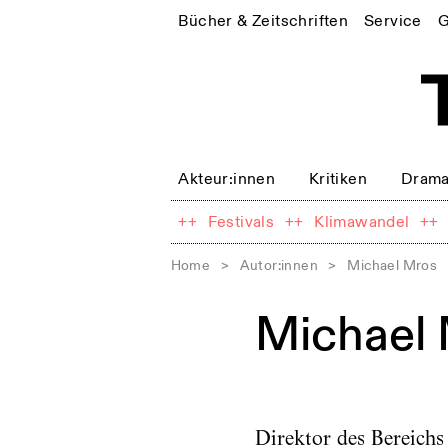
Bücher & Zeitschriften
Service
G
Akteur:innen
Kritiken
Drama
++
Festivals
++
Klimawandel
++
Home
>
Autor:innen
>
Michael Mros
Michael
Direktor des Bereich