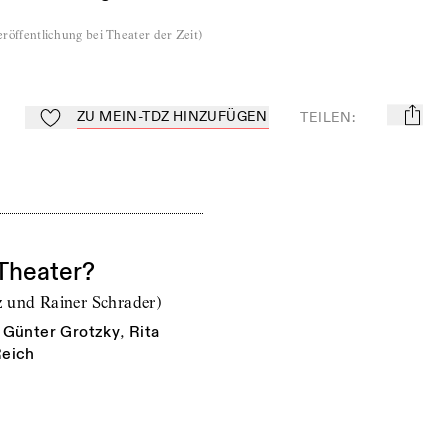
röffentlichung bei Theater der Zeit
)
ZU MEIN-TDZ HINZUFÜGEN
TEILEN
:
mail
Zu Mein-TdZ hinzufügen
 Theater?
z und Rainer Schrader)
,
Günter Grotzky
,
Rita
Reich