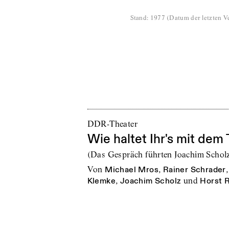
Stand
:
1977
(
Datum der letzten Ve
DDR-Theater
Wie haltet Ihr's mit dem
(Das Gespräch führten Joachim Schol
von
Michael Mros
,
Rainer Schrader
Klemke
,
Joachim Scholz
und
Horst 