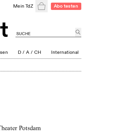
Warenkorb
Mein TdZ
Abo testen
ssen
D / A / CH
International
heater Potsdam