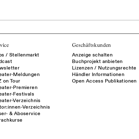
vice
Geschäftskunden
bs / Stellenmarkt
Anzeige schalten
dcast
Buchprojekt anbieten
wsletter
Lizenzen / Nutzungsrechte
eater-Meldungen
Händler Informationen
Z on Tour
Open Access Publikationen
eater-Premieren
eater-Festivals
eater-Verzeichnis
tor:innen-Verzeichnis
ser- & Aboservice
rachkurse