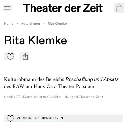
War
Home
>
Autor:innen
>
Rita Klemke
Rita Klemke
Zu Mein-TdZ hinzufügen
mail
Kulturobmann des Bereichs
Beschaffung und Absatz
des RAW am Hans-Otto-Theater Potsdam
Stand
:
1977
(
Datum der letzten Veröffentlichung bei Theater der Zeit
)
ZU MEIN-TDZ HINZUFÜGEN
Zu Mein-TdZ hinzufügen