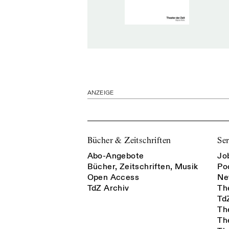
ANZEIGE
Bücher & Zeitschriften
Ser
Abo-Angebote
Jo
Bücher, Zeitschriften, Musik
Po
Open Access
Ne
TdZ Archiv
Th
Td
Th
Th