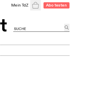
Warenkorb
Mein TdZ
Abo testen