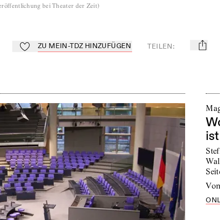
röffentlichung bei Theater der Zeit
)
ZU MEIN-TDZ HINZUFÜGEN
TEILEN
:
mail
Zu Mein-TdZ hinzufügen
Mag
Wo
ist
Ste
Wal
Sei
vo
ONL