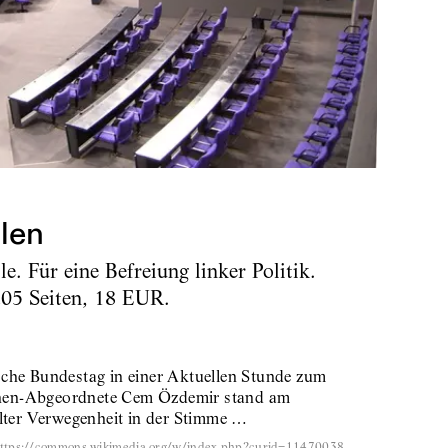
len
. Für eine Befreiung linker Politik.
205 Seiten, 18 EUR.
sche Bundestag in einer Aktuellen Stunde zum
nen-Abgeordnete Cem Özdemir stand am
elter Verwegenheit in der Stimme …
https://commons.wikimedia.org/w/index.php?curid=11470038