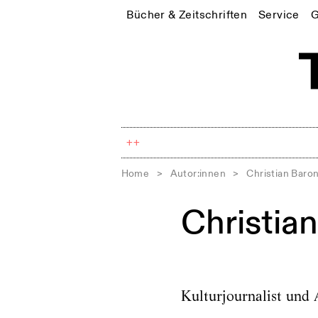
Bücher & Zeitschriften
Service
G
++
Home
>
Autor:innen
>
Christian Baro
Christia
Kulturjournalist und A