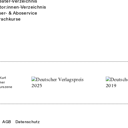
eater-Verzeichnis
tor:innen-Verzeichnis
ser- & Aboservice
rachkurse
Kurt
ner
turszene
AGB
Datenschutz