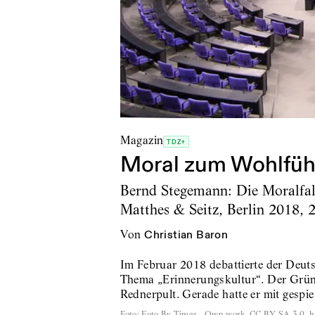
Magazin
TDZ+
Moral zum Wohlfüh
Bernd Stegemann: Die Moralfalle
Matthes & Seitz, Berlin 2018, 
von
Christian Baron
Im Februar 2018 debattierte der Deut
Thema „Erinnerungskultur“. Der Grü
Rednerpult. Gerade hatte er mit gespi
Foto
:
Foto By Times - Own work, CC BY-SA 3.0, 