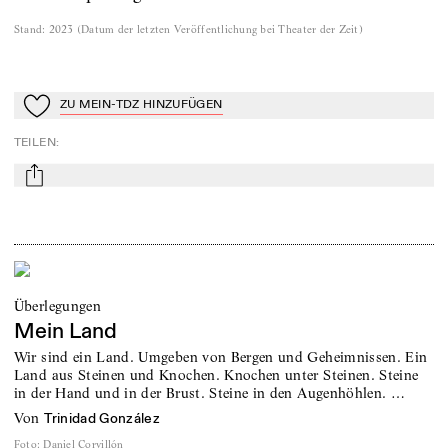
Stand
:
2023
(
Datum der letzten Veröffentlichung bei Theater der Zeit
)
ZU MEIN-TDZ HINZUFÜGEN
Zu Mein-TdZ hinzufügen
TEILEN
:
mail
Überlegungen
Mein Land
Wir sind ein Land. Umgeben von Bergen und Geheimnissen. Ein
Land aus Steinen und Knochen. Knochen unter Steinen. Steine
in der Hand und in der Brust. Steine in den Augenhöhlen. …
von
Trinidad González
Foto
:
Daniel Corvillón