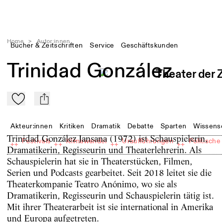
Home
>
Autor:innen
Bücher & Zeitschriften
Service
Geschäftskunden
Trinidad González
Zu Mein-TdZ hinzufügen
mail
Akteur:innen
Kritiken
Dramatik
Debatte
Sparten
Wissens
Trinidad González Jansana (1972) ist Schauspielerin,
Festivals
Klimawandel
Uraufführungen
Politische
++
++
++
++
Dramatikerin, Regisseurin und Theaterlehrerin. Als
Schauspielerin hat sie in Theaterstücken, Filmen,
Serien und Podcasts gearbeitet. Seit 2018 leitet sie die
Theaterkompanie Teatro Anónimo, wo sie als
Dramatikerin, Regisseurin und Schauspielerin tätig ist.
Mit ihrer Theaterarbeit ist sie international in Amerika
und Europa aufgetreten.