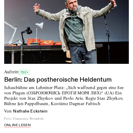
Auftritt
TDZ+
Berlin: Das postheroische Heldentum
Schaubühne am Lehniner Platz: „Sich waffnend gegen eine See
von Plagen (ОЗБРОЮЮЧИСЬ ПРОТИ МОРЯ ЛИХ)“ (UA) Ein
Projekt von Stas Zhyrkov und Pavlo Arie. Regie Stas Zhyrkov,
Bühne Jan Pappelbaum, Kostüme Dagmar Fabisch
von
Nathalie Eckstein
Foto
:
Gianmarco Bresadola
ONLINE LESEN