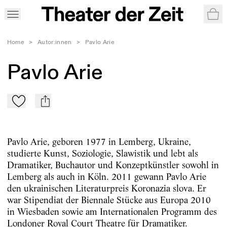
War
Home
>
Autor:innen
>
Pavlo Arie
Pavlo Arie
Zu Mein-TdZ hinzufügen
mail
Pavlo Arie, geboren 1977 in Lemberg, Ukraine,
studierte Kunst, Soziologie, Slawistik und lebt als
Dramatiker, Buchautor und Konzeptkünstler sowohl in
Lemberg als auch in Köln. 2011 gewann Pavlo Arie
den ukrainischen Literaturpreis Koronazia slova. Er
war Stipendiat der Biennale Stücke aus Europa 2010
in Wiesbaden sowie am Internationalen Programm des
Londoner Royal Court Theatre für Dramatiker.