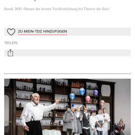
Stand
:
2025
(
Datum der letzten Veröffentlichung bei Theater der Zeit
)
ZU MEIN-TDZ HINZUFÜGEN
Zu Mein-TdZ hinzufügen
TEILEN
:
mail