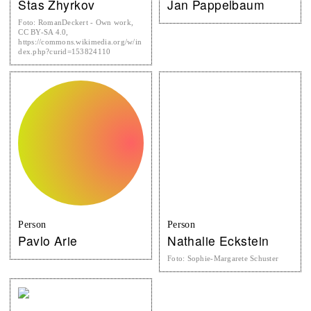
Stas Zhyrkov
Jan Pappelbaum
Foto
:
RomanDeckert - Own work,
CC BY-SA 4.0,
https://commons.wikimedia.org/w/in
dex.php?curid=153824110
Person
Person
Pavlo Arie
Nathalie Eckstein
Foto
:
Sophie-Margarete Schuster