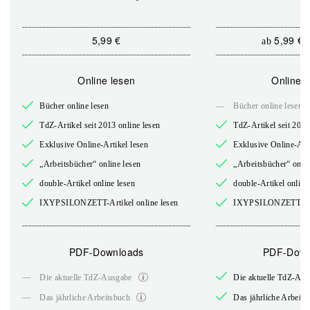
5,99 €
5,99 €
ab
Online lesen
Online l
Bücher online lesen
—
Bücher online lesen
TdZ-Artikel seit 2013 online lesen
TdZ-Artikel seit 2013
Exklusive Online-Artikel lesen
Exklusive Online-Arti
„Arbeitsbücher“ online lesen
„Arbeitsbücher“ onlin
double-Artikel online lesen
double-Artikel online
IXYPSILONZETT-Artikel online lesen
IXYPSILONZETT-Arti
PDF-Downloads
PDF-Down
—
Die aktuelle TdZ-Ausgabe
Die aktuelle TdZ-Au
—
Das jährliche Arbeitsbuch
Das jährliche Arbeits