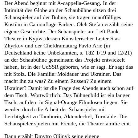
Der Abend beginnt mit A-cappella-Gesang. In der
Intimität des Globe an der Schaubühne sitzen drei
Schauspieler auf der Bühne, sie tragen unauffälliges
Kostüm in Camou­flage-Farben. Oleh Stefan erzählt seine
eigene Geschichte. Der Schauspieler am Left Bank
Theatre in Kyjiw, dessen Künstlerischer Leiter Stas
Zhyrkov und der Chefd­ramaturg Pavlo Arie (in
Deutschland keine Unbekannten, s. TdZ 1/19 und 12/21)
an der Schaubühne gemeinsam das Projekt entwickelt
haben, ist in der UdSSR geboren, wie er sagt. Er sagt das
mit Stolz. Die Familie: Moldauer und Ukrainer. Das
macht ihn zu was? Zu einem Russen? Zu einem
Ukrainer? Damit ist die Frage des Abends auch schon auf
dem Tisch. Wortwörtlich: Das Bühnenbild ist ein langer
Tisch, auf dem in Signal-Orange Filmdosen liegen. Sie
werden durch die Arbeit der Schauspieler mit
Leichtigkeit zu Tamburin, Aktendeckel, Turntable. Die
Schauspieler spielen mit Freude, die Theaterfamilie eint.
Dann erzählt Dmytro Oliinyk seine eigene