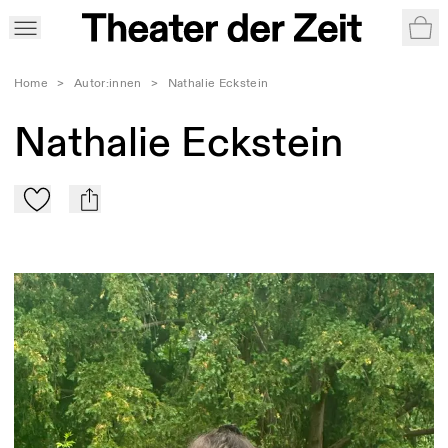
War
Home
>
Autor:innen
>
Nathalie Eckstein
Nathalie Eckstein
Zu Mein-TdZ hinzufügen
mail