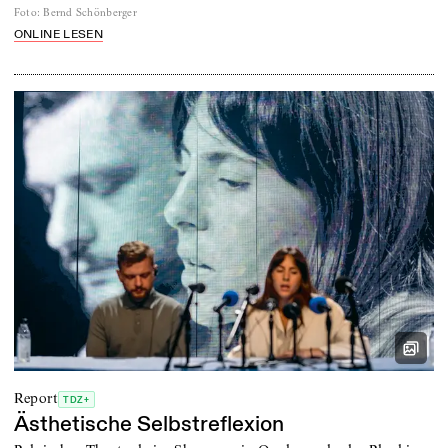
Foto
:
Bernd Schönberger
ONLINE LESEN
Report
TDZ+
Ästhetische Selbstreflexion