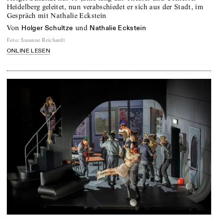
Heidelberg geleitet, nun verabschiedet er sich aus der Stadt, im
Gespräch mit Nathalie Eckstein
von
und
Holger Schultze
Nathalie Eckstein
Foto
:
Susanne Reichardt
ONLINE LESEN