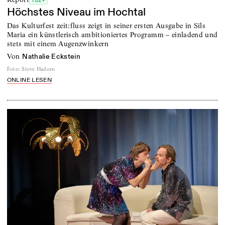
TDZ+
Höchstes Niveau im Hochtal
Das Kulturfest zeit:fluss zeigt in seiner ersten Ausgabe in Sils
Maria ein künstlerisch ambitioniertes Programm – einladend und
stets mit einem Augenzwinkern
von
Nathalie Eckstein
Foto
:
Steve Hadorn
ONLINE LESEN