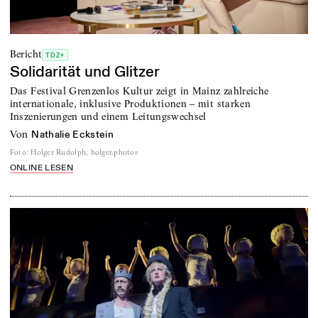
Bericht
TDZ+
Solidarität und Glitzer
Das Festival Grenzenlos Kultur zeigt in Mainz zahlreiche
internationale, inklusive Produktionen – mit starken
Inszenierungen und einem Leitungswechsel
von
Nathalie Eckstein
Foto
:
Holger Rudolph, holger.photos
ONLINE LESEN