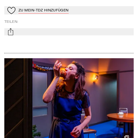
ZU MEIN-TDZ HINZUFÜGEN
Zu Mein-TdZ hinzufügen
TEILEN
:
mail