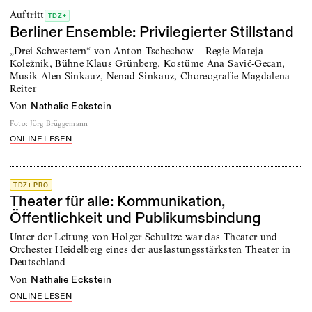
Auftritt
TDZ+
Berliner Ensemble: Privilegierter Stillstand
„Drei Schwestern“ von Anton Tschechow – Regie Mateja
Koležnik, Bühne Klaus Grünberg, Kostüme Ana Savić-Gecan,
Musik Alen Sinkauz, Nenad Sinkauz, Choreografie Magdalena
Reiter
von
Nathalie Eckstein
Foto
:
Jörg Brüggemann
ONLINE LESEN
TDZ+ PRO
Theater für alle: Kommunikation,
Öffentlichkeit und Publikumsbindung
Unter der Leitung von Holger Schultze war das Theater und
Orchester Heidelberg eines der auslastungsstärksten Theater in
Deutschland
von
Nathalie Eckstein
ONLINE LESEN