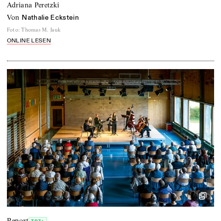
Adriana Peretzki
von
Nathalie Eckstein
Foto
:
Thomas M. Jauk
ONLINE LESEN
Report