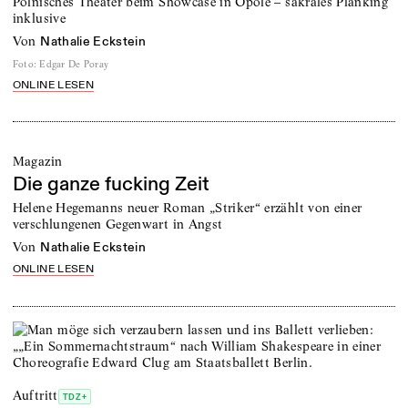
Polnisches Theater beim Showcase in Opole – sakrales Planking
inklusive
von
Nathalie Eckstein
Foto
:
Edgar De Poray
ONLINE LESEN
Magazin
Die ganze fucking Zeit
Helene Hegemanns neuer Roman „Striker“ erzählt von einer
verschlungenen Gegenwart in Angst
von
Nathalie Eckstein
ONLINE LESEN
Auftritt
TDZ+