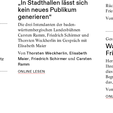
„In Stadthallen lässt sich
Rüc
kein neues Publikum
Fri
generieren“
vo
Die drei Intendanten der baden-
württembergischen Landesbühnen
Carsten Ramm, Friedrich Schirmer und
Ges
Thorsten Weckherlin im Gespräch mit
Wa
Elisabeth Maier
Fr
von
Thorsten Weckherlin
,
Elisabeth
Maier
,
Friedrich Schirmer
und
Carsten
tz
Her
Ramm
Ihre
dies
ONLINE LESEN
Begr
das
vo
ONL