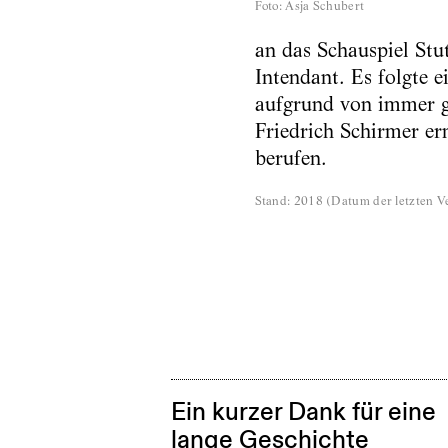
Foto
:
Asja Schubert
an das Schauspiel Stu
Intendant. Es folgte
aufgrund von immer g
Friedrich Schirmer e
berufen.
Stand
:
2018
(
Datum der letzten Ve
Ein kurzer Dank für eine
lange Geschichte