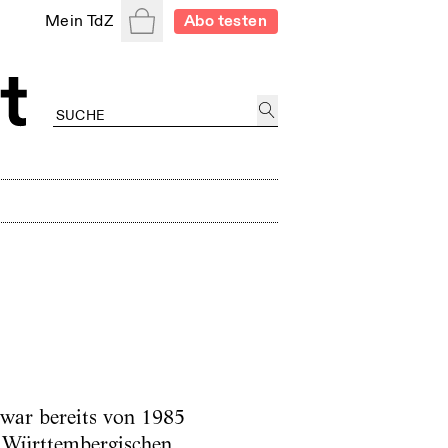
Warenkorb
Mein TdZ
Abo testen
 war bereits von 1985
r Württembergischen