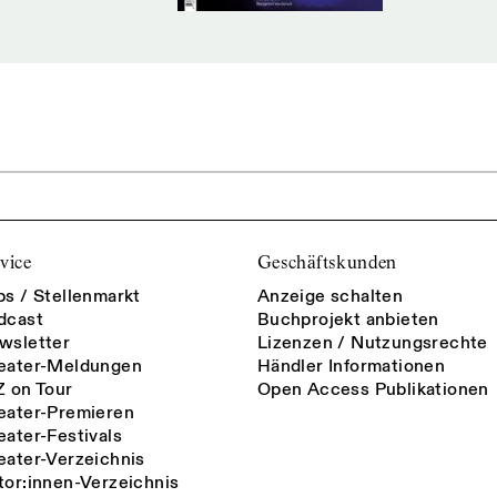
vice
Geschäftskunden
bs / Stellenmarkt
Anzeige schalten
dcast
Buchprojekt anbieten
wsletter
Lizenzen / Nutzungsrechte
eater-Meldungen
Händler Informationen
Z on Tour
Open Access Publikationen
eater-Premieren
eater-Festivals
eater-Verzeichnis
tor:innen-Verzeichnis