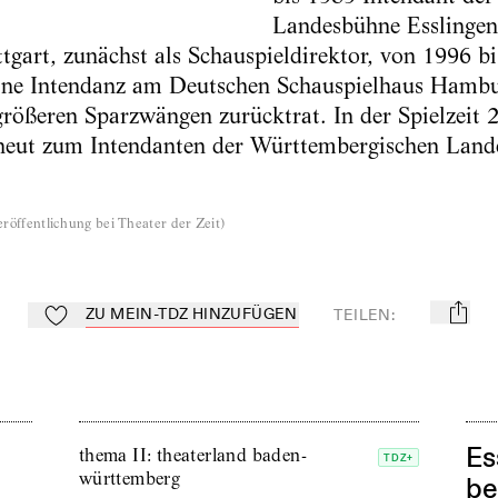
Landesbühne Esslingen
ttgart, zunächst als Schauspieldirektor, von 1996 b
 eine Intendanz am Deutschen Schauspielhaus Hambu
rößeren Sparzwängen zurücktrat. In der Spielzeit
rneut zum Intendanten der Württembergischen Land
röffentlichung bei Theater der Zeit
)
ZU MEIN-TDZ HINZUFÜGEN
TEILEN
:
mail
Zu Mein-TdZ hinzufügen
Es
thema II: theaterland baden-
TDZ+
württemberg
be