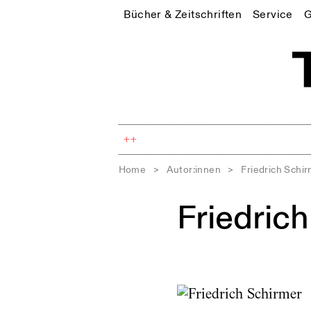
Bücher & Zeitschriften
Service
G
++
Home
>
Autor:innen
>
Friedrich Schi
Friedric