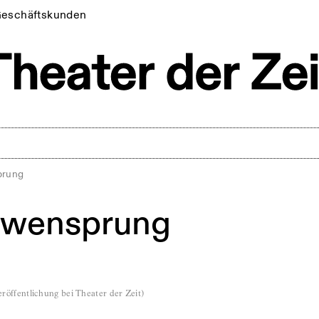
eschäftskunden
prung
öwensprung
röffentlichung bei Theater der Zeit
)