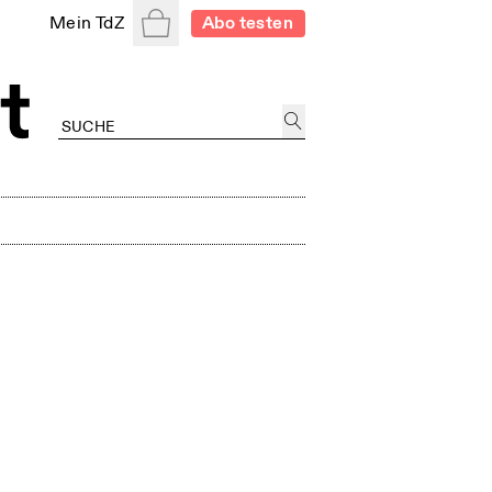
Warenkorb
Mein TdZ
Abo testen