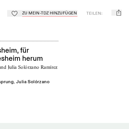
ZU MEIN-TDZ HINZUFÜGEN
TEILEN
:
mail
Zu Mein-TdZ hinzufügen
heim, für
esheim herum
nd Julia Solórzano Ramírez
sprung
,
Julia Solórzano