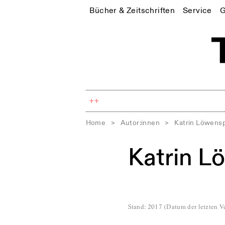
Bücher & Zeitschriften
Service
G
++
Home
>
Autor:innen
>
Katrin Löwens
Katrin L
Stand
:
2017
(
Datum der letzten Ve