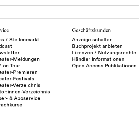
vice
Geschäftskunden
bs / Stellenmarkt
Anzeige schalten
dcast
Buchprojekt anbieten
wsletter
Lizenzen / Nutzungsrechte
eater-Meldungen
Händler Informationen
Z on Tour
Open Access Publikationen
eater-Premieren
eater-Festivals
eater-Verzeichnis
tor:innen-Verzeichnis
ser- & Aboservice
rachkurse