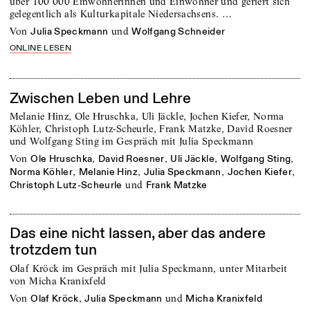
über 100 000 Einwohnerinnen und Einwohner und geriert sich
gelegentlich als Kulturkapitale Niedersachsens. …
von
und
Julia Speckmann
Wolfgang Schneider
ONLINE LESEN
Zwischen Leben und Lehre
Melanie Hinz, Ole Hruschka, Uli Jäckle, Jochen Kiefer, Norma
Köhler, Christoph Lutz-Scheurle, Frank Matzke, David Roesner
und Wolfgang Sting im Gespräch mit Julia Speckmann
von
,
,
,
,
Ole Hruschka
David Roesner
Uli Jäckle
Wolfgang Sting
,
,
,
,
Norma Köhler
Melanie Hinz
Julia Speckmann
Jochen Kiefer
und
Christoph Lutz-Scheurle
Frank Matzke
Das eine nicht lassen, aber das andere
trotzdem tun
Olaf Kröck im Gespräch mit Julia Speckmann, unter Mitarbeit
von Micha Kranixfeld
von
,
und
Olaf Kröck
Julia Speckmann
Micha Kranixfeld