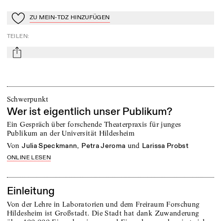
ZU MEIN-TDZ HINZUFÜGEN
Zu Mein-TdZ hinzufügen
TEILEN
:
mail
Schwerpunkt
Wer ist eigentlich unser Publikum?
Ein Gespräch über forschende Theaterpraxis für junges
Publikum an der Universität Hildesheim
von
,
und
Julia Speckmann
Petra Jeroma
Larissa Probst
ONLINE LESEN
Einleitung
Von der Lehre in Laboratorien und dem Freiraum Forschung
Hildesheim ist Großstadt. Die Stadt hat dank Zuwanderung