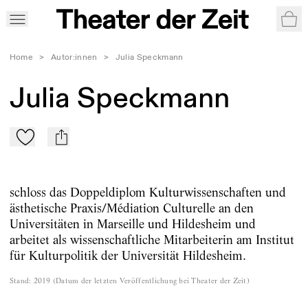
War
Home
>
Autor:innen
>
Julia Speckmann
Julia Speckmann
Zu Mein-TdZ hinzufügen
mail
schloss das Doppeldiplom Kulturwissenschaften und
ästhetische Praxis/Médiation Culturelle an den
Universitäten in Marseille und Hildesheim und
arbeitet als wissenschaftliche Mitarbeiterin am Institut
für Kulturpolitik der Universität Hildesheim.
Stand
:
2019
(
Datum der letzten Veröffentlichung bei Theater der Zeit
)