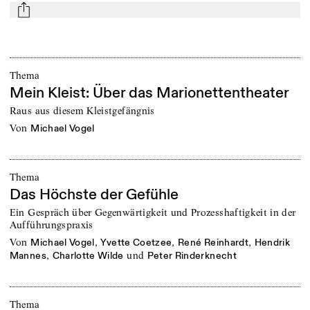
mail
Thema
Mein Kleist: Über das Marionettentheater
Raus aus diesem Kleistgefängnis
von
Michael Vogel
Thema
Das Höchste der Gefühle
Ein Gespräch über Gegenwärtigkeit und Prozesshaftigkeit in der
Aufführungspraxis
von
,
,
,
Michael Vogel
Yvette Coetzee
René Reinhardt
Hendrik
,
und
Mannes
Charlotte Wilde
Peter Rinderknecht
Thema