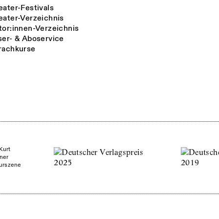
eater-Festivals
eater-Verzeichnis
tor:innen-Verzeichnis
ser- & Aboservice
rachkurse
Kurt
ner
turszene