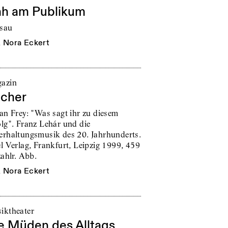
h am Publikum
sau
n
Nora Eckert
azin
cher
fan Frey: "Was sagt ihr zu diesem
olg". Franz Lehár und die
erhaltungsmusik des 20. Jahrhunderts.
el Verlag, Frankfurt, Leipzig 1999, 459
zahlr. Abb.
n
Nora Eckert
iktheater
e Müden des Alltags