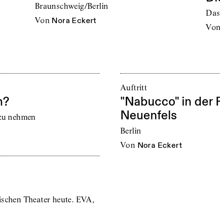
Braunschweig/Berlin
Das
von
Nora Eckert
vo
Auftritt
h?
"Nabucco" in der 
Neuenfels
 zu nehmen
Berlin
von
Nora Eckert
ischen Theater heute. EVA,