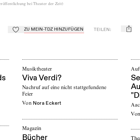
röffentlichung bei Theater der Zeit
)
ZU MEIN-TDZ HINZUFÜGEN
TEILEN
:
mail
Zu Mein-TdZ hinzufügen
Musiktheater
Auft
ds
Viva Verdi?
Se
Au
Nachruf auf eine nicht stattgefundene
"D
Feier
von
Nora Eckert
Aac
vo
Magazin
Bücher
The