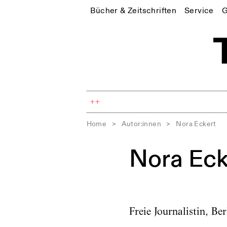
Bücher & Zeitschriften
Service
G
++
Home
>
Autor:innen
>
Nora Eckert
Nora Eck
Freie Journalistin, Ber