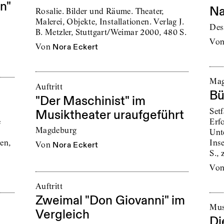
n"
Na
Rosalie. Bilder und Räume. Theater,
Malerei, Objekte, Installationen. Verlag J.
Des
B. Metzler, Stuttgart/Weimar 2000, 480 S.
vo
von
Nora Eckert
Mag
Auftritt
Bü
"Der Maschinist" im
Set
Musiktheater uraufgeführt
e
Erf
Magdeburg
Unt
en,
Ins
von
Nora Eckert
S., 
vo
Auftritt
Zweimal "Don Giovanni" im
Mus
Vergleich
Di