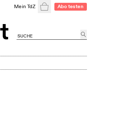
Warenkorb
Mein TdZ
Abo testen