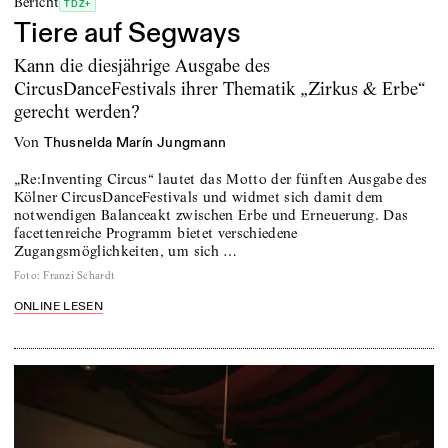
Bericht
TDZ+
Tiere auf Segways
Kann die diesjährige Ausgabe des
CircusDanceFestivals ihrer Thematik „Zirkus & Erbe“
gerecht werden?
von
Thusnelda Marín Jungmann
„Re:Inventing Circus“ lautet das Motto der fünften Ausgabe des
Kölner CircusDanceFestivals und widmet sich damit dem
notwendigen Balanceakt zwischen Erbe und Erneuerung. Das
facettenreiche Programm bietet verschiedene
Zugangsmöglichkeiten, um sich …
Foto
:
Franzi Schardt
ONLINE LESEN