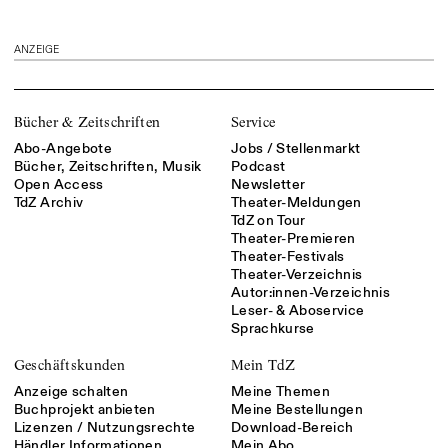
ANZEIGE
Bücher & Zeitschriften
Service
Abo-Angebote
Jobs / Stellenmarkt
Bücher, Zeitschriften, Musik
Podcast
Open Access
Newsletter
TdZ Archiv
Theater-Meldungen
TdZ on Tour
Theater-Premieren
Theater-Festivals
Theater-Verzeichnis
Autor:innen-Verzeichnis
Leser- & Aboservice
Sprachkurse
Geschäftskunden
Mein TdZ
Anzeige schalten
Meine Themen
Buchprojekt anbieten
Meine Bestellungen
Lizenzen / Nutzungsrechte
Download-Bereich
Händler Informationen
Mein Abo