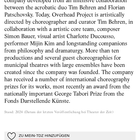
company developed from an intensive collaboration
between the acrobatic duo Tim Behren and Florian
Patschovsky. Today, Overhead Project is artistically
directed by choreographer and curator Tim Behren, in
collaboration with a artistic core team, composer
Simon Bauer, visual artist Charlotte Ducousso,
performer Mijin Kim and longstanding companions
from philosophy and dramaturgy. More than ten
productions and several guest choreographies for
municipal theatres with large ensembles have been
created since the company was founded. The company
has received a number of international choreography
prizes for its works, most recently an award from the
nationally important George Tabori Prize from the
Fonds Darstellende Künste.
Stand
:
2024
(
Datum der letzten Veröffentlichung bei Theater der Zeit
)
ZU MEIN-TDZ HINZUFÜGEN
Zu Mein-TdZ hinzufügen