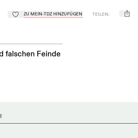
ZU MEIN-TDZ HINZUFÜGEN
TEILEN
:
mail
Zu Mein-TdZ hinzufügen
d falschen Feinde
g