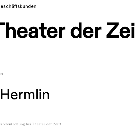
eschäftskunden
in
Hermlin
röffentlichung bei Theater der Zeit
)