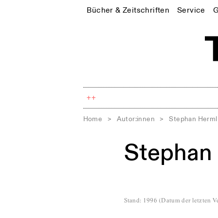
Bücher & Zeitschriften
Service
G
++
Home
>
Autor:innen
>
Stephan Herml
Stephan 
Stand
:
1996
(
Datum der letzten Ve