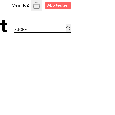
Warenkorb
Mein TdZ
Abo testen