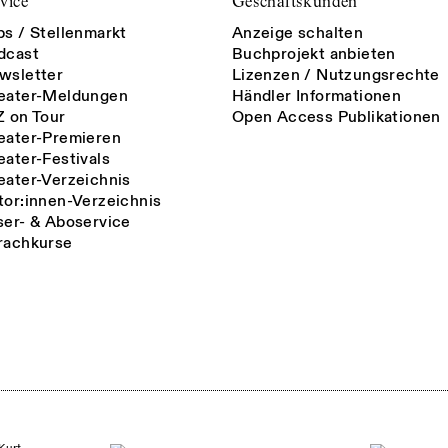
vice
Geschäftskunden
bs / Stellenmarkt
Anzeige schalten
dcast
Buchprojekt anbieten
wsletter
Lizenzen / Nutzungsrechte
eater-Meldungen
Händler Informationen
Z on Tour
Open Access Publikationen
eater-Premieren
eater-Festivals
eater-Verzeichnis
tor:innen-Verzeichnis
ser- & Aboservice
rachkurse