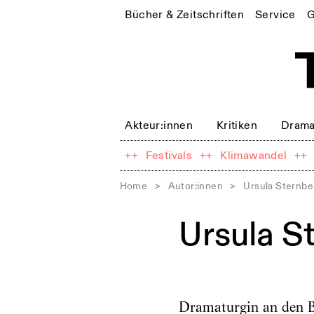
Bücher & Zeitschriften
Service
G
Akteur:innen
Kritiken
Drama
++
Festivals
++
Klimawandel
++
Home
>
Autor:innen
>
Ursula Sternbe
Ursula S
Dramaturgin an den B