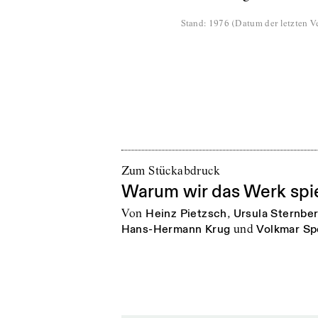
Stand
:
1976
(
Datum der letzten Ve
Zum Stückabdruck
Warum wir das Werk spi
von
Heinz Pietzsch
,
Ursula Sternbe
Hans-Hermann Krug
und
Volkmar Sp