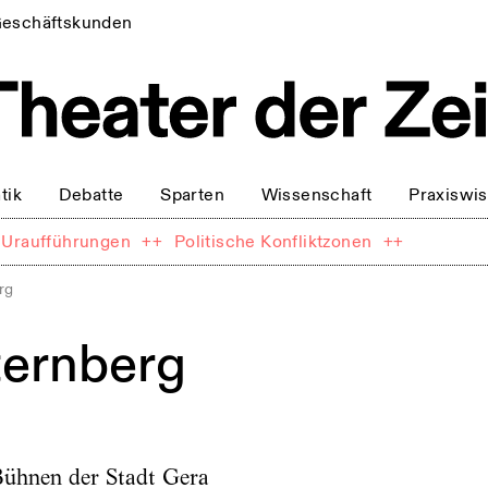
eschäftskunden
tik
Debatte
Sparten
Wissenschaft
Praxiswi
Uraufführungen
++
Politische Konfliktzonen
++
rg
ternberg
ühnen der Stadt Gera