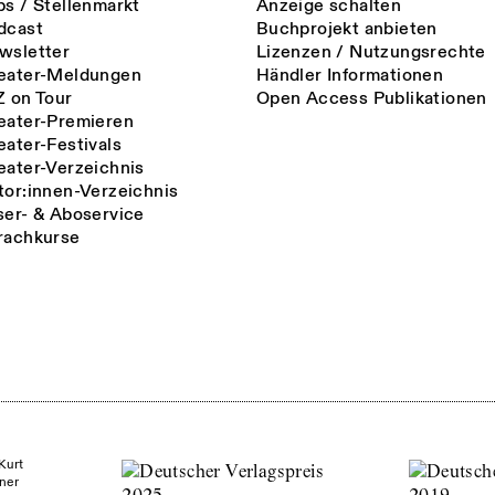
bs / Stellenmarkt
Anzeige schalten
dcast
Buchprojekt anbieten
wsletter
Lizenzen / Nutzungsrechte
eater-Meldungen
Händler Informationen
Z on Tour
Open Access Publikationen
eater-Premieren
eater-Festivals
eater-Verzeichnis
tor:innen-Verzeichnis
ser- & Aboservice
rachkurse
Kurt
ner