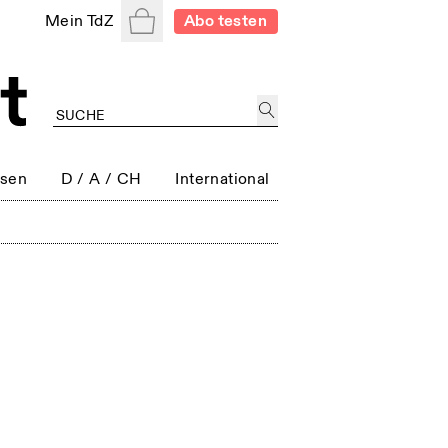
Warenkorb
Mein TdZ
Abo testen
ssen
D / A / CH
International