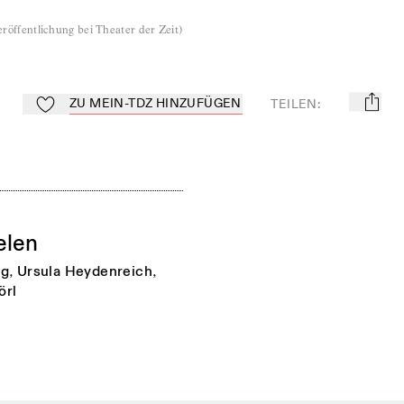
röffentlichung bei Theater der Zeit
)
ZU MEIN-TDZ HINZUFÜGEN
TEILEN
:
mail
Zu Mein-TdZ hinzufügen
elen
rg
,
Ursula Heydenreich
,
örl