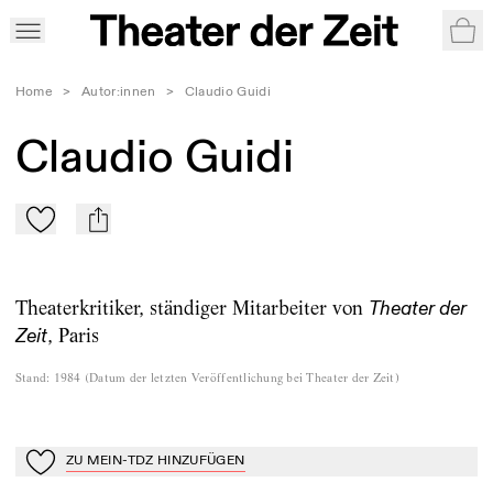
War
Home
>
Autor:innen
>
Claudio Guidi
Claudio Guidi
Zu Mein-TdZ hinzufügen
mail
Theaterkritiker, ständiger Mitarbeiter von
Theater der
, Paris
Zeit
Stand
:
1984
(
Datum der letzten Veröffentlichung bei Theater der Zeit
)
ZU MEIN-TDZ HINZUFÜGEN
Zu Mein-TdZ hinzufügen