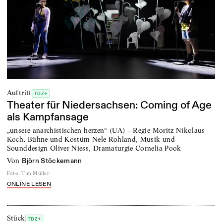
Auftritt
TDZ+
Theater für Niedersachsen: Coming of Age
als Kampfansage
„unsere anarchistischen herzen“ (UA) – Regie Moritz Nikolaus
Koch, Bühne und Kostüm Nele Rohland, Musik und
Sounddesign Oliver Niess, Dramaturgie Cornelia Pook
von
Björn Stöckemann
Foto
:
Tim Müller
ONLINE LESEN
Stück
TDZ+