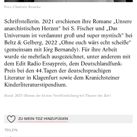
Foto
:
Charlotte Krusche
Schriftstellerin. 2021 erschienen ihre Romane „Unsere
anarchistischen Herzen“ bei S. Fischer und „Das
Universum ist verdammt groß und super mystisch“ bei
Beltz & Gelberg, 2022 „Ohne euch wärs echt scheiße“
(gemeinsam mit Jörg Bernandy). Für ihre Arbeit
wurde sie mehrfach ausgezeichnet, unter anderem mit
dem Edit Radio Essaypreis, dem Deutschlandfunk-
Preis bei den 44.Tagen der deutschsprachigen
Literatur in Klagenfurt sowie dem Kranichsteiner
Kinderliteraturstipendium.
Stand
:
2023
(
Datum der letzten Veröffentlichung bei Theater der Zeit
)
ZU MEIN-TDZ HINZUFÜGEN
Zu Mein-TdZ hinzufügen
TEILEN
: