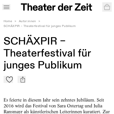
War
Home
>
Autor:innen
>
SCHÄXPIR – Theaterfestival für junges Publikum
SCHÄXPIR –
Theaterfestival für
junges Publikum
Zu Mein-TdZ hinzufügen
mail
Es feierte in diesem Jahr sein zehntes Jubiläum. Seit
2016 wird das Festival von Sara Ostertag und Julia
Ransmayr als künstlerischen Leiterinnen kuratiert. Zur