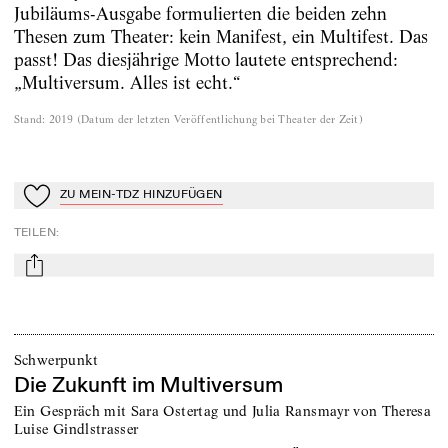
Jubiläums-Ausgabe formulierten die beiden zehn
Thesen zum Theater: kein Manifest, ein Multifest. Das
passt! Das diesjährige Motto lautete entsprechend:
„Multiversum. Alles ist echt.“
Stand
:
2019
(
Datum der letzten Veröffentlichung bei Theater der Zeit
)
ZU MEIN-TDZ HINZUFÜGEN
Zu Mein-TdZ hinzufügen
TEILEN
:
mail
Schwerpunkt
Die Zukunft im Multiversum
Ein Gespräch mit Sara Ostertag und Julia Ransmayr von Theresa
Luise Gindlstrasser