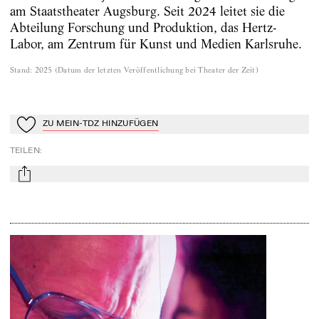
am Staatstheater Augsburg. Seit 2024 leitet sie die
Abteilung Forschung und Produktion, das Hertz-
Labor, am Zentrum für Kunst und Medien Karlsruhe.
Stand
:
2025
(
Datum der letzten Veröffentlichung bei Theater der Zeit
)
ZU MEIN-TDZ HINZUFÜGEN
Zu Mein-TdZ hinzufügen
TEILEN
:
mail