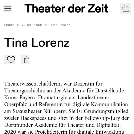
War
Home
>
Autor:innen
>
Tina Lorenz
Tina Lorenz
Zu Mein-TdZ hinzufügen
mail
Theaterwissenschaftlerin, war Dozentin für
Theatergeschichte an der Akademie für Darstellende
Kunst Bayern, Dramaturgin am Landestheater
Oberpfalz und Referentin für digitale Kommunikation
am Staatstheater Nürnberg. Sie ist Gründungsmitglied
zweier Hackspaces und sitzt in der Fellowship-Jury der
Dortmunder Akademie für Theater und Digitalität.
2020 war sie Projektleiterin für digitale Entwicklung