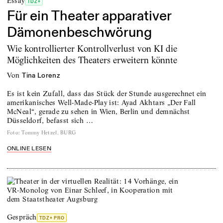
Essay
TDZ+
Für ein Theater apparativer
Dämonenbeschwörung
Wie kontrollierter Kontrollverlust von KI die
Möglichkeiten des Theaters erweitern könnte
von
Tina Lorenz
Es ist kein Zufall, dass das Stück der Stunde ausgerechnet ein
amerikanisches Well-Made-Play ist: Ayad Akhtars „Der Fall
McNeal“, gerade zu sehen in Wien, Berlin und demnächst
Düsseldorf, befasst sich …
Foto
:
Tommy Hetzel, BURG
ONLINE LESEN
Gespräch
TDZ+ PRO