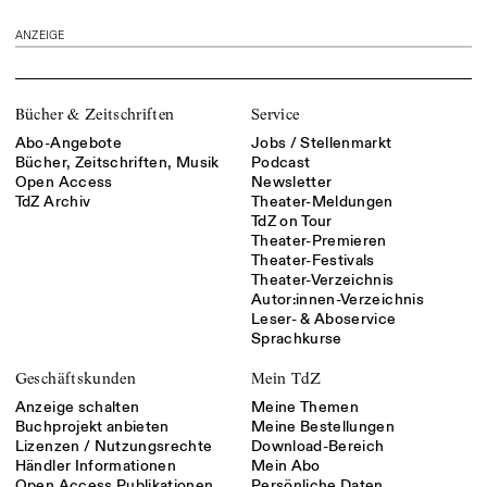
ANZEIGE
Bücher & Zeitschriften
Service
Abo-Angebote
Jobs / Stellenmarkt
Bücher, Zeitschriften, Musik
Podcast
Open Access
Newsletter
TdZ Archiv
Theater-Meldungen
TdZ on Tour
Theater-Premieren
Theater-Festivals
Theater-Verzeichnis
Autor:innen-Verzeichnis
Leser- & Aboservice
Sprachkurse
Geschäftskunden
Mein TdZ
Anzeige schalten
Meine Themen
Buchprojekt anbieten
Meine Bestellungen
Lizenzen / Nutzungsrechte
Download-Bereich
Händler Informationen
Mein Abo
Open Access Publikationen
Persönliche Daten