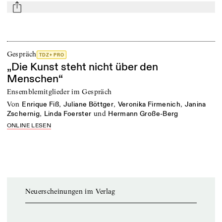
mail
Gespräch
TDZ+ PRO
„Die Kunst steht nicht über den
Menschen“
Ensemblemitglieder im Gespräch
von
,
,
,
Enrique Fiß
Juliane Böttger
Veronika Firmenich
Janina
,
und
Zschernig
Linda Foerster
Hermann Große-Berg
ONLINE LESEN
Neuerscheinungen im Verlag