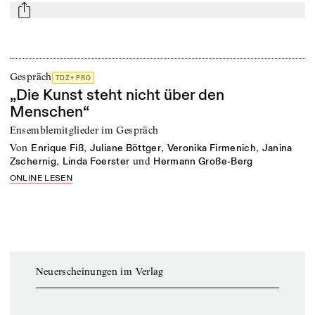
mail
Gespräch
TDZ+ PRO
„Die Kunst steht nicht über den
Menschen“
Ensemblemitglieder im Gespräch
von
,
,
,
Enrique Fiß
Juliane Böttger
Veronika Firmenich
Janina
,
und
Zschernig
Linda Foerster
Hermann Große-Berg
ONLINE LESEN
Neuerscheinungen im Verlag