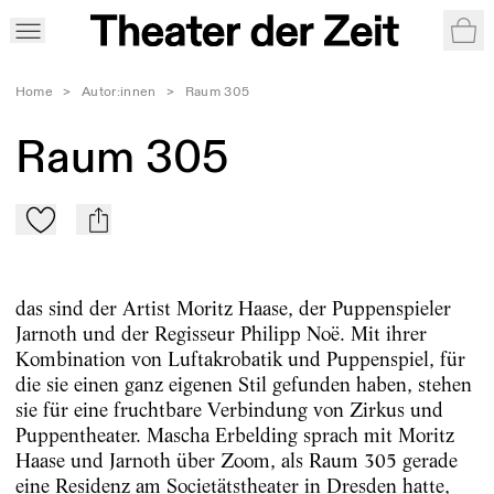
War
Home
>
Autor:innen
>
Raum 305
Raum 305
Zu Mein-TdZ hinzufügen
mail
das sind der Artist Moritz Haase, der Puppenspieler
Jarnoth und der Regisseur Philipp Noë. Mit ihrer
Kombination von Luftakrobatik und Puppenspiel, für
die sie einen ganz eigenen Stil gefunden haben, stehen
sie für eine fruchtbare Verbindung von Zirkus und
Puppentheater. Mascha Erbelding sprach mit Moritz
Haase und Jarnoth über Zoom, als Raum 305 gerade
eine Residenz am Societätstheater in Dresden hatte,