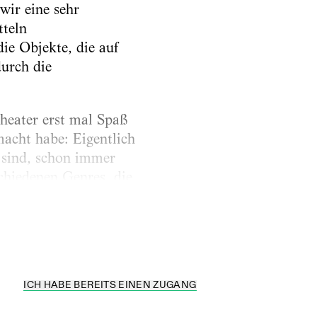
wir eine sehr
tteln
ie Objekte, die auf
durch die
heater erst mal Spaß
acht habe: Eigentlich
t sind, schon immer
chiedenen Genres, die
izielle Stil,
ICH HABE BEREITS EINEN ZUGANG