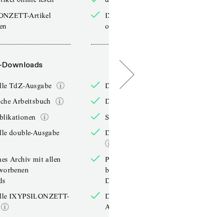
ONZETT-Artikel
IXYPSILONZETT-Artikel
sen
online lesen
-Downloads
PDF-Downloads
elle TdZ-Ausgabe
Die aktuelle TdZ-Ausgabe
iche Arbeitsbuch
Das jährliche Arbeitsbuch
blikationen
Sonderpublikationen
lle double-Ausgabe
Die aktuelle double-Ausgabe
hes Archiv mit allen
Persönliches Archiv mit allen
rworbenen
bereits erworbenen
ds
Downloads
elle IXYPSILONZETT-
Die aktuelle IXYPSILONZETT-
Ausgabe