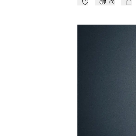
(
0
)
Zu Mein-TdZ hinzufügen
Applaudieren
mail