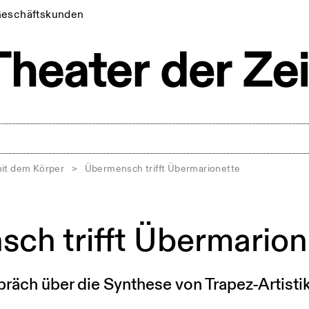
eschäftskunden
mit dem Körper
>
Übermensch trifft Übermarionette
ch trifft Übermarion
äch über die Synthese von Trapez-Artisti