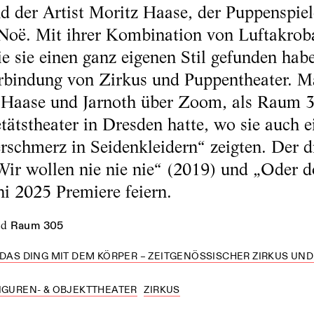
d der Artist Moritz Haase, der Puppenspiel
 Noë. Mit ihrer Kombination von Luftakrob
ie sie einen ganz eigenen Stil gefunden habe
erbindung von Zirkus und Puppentheater. M
 Haase und Jarnoth über Zoom, als Raum 3
ätstheater in Dresden hatte, wo sie auch e
chmerz in Seidenkleidern“ zeigten. Der dri
„Wir wollen nie nie nie“ (2019) und „Oder 
ni 2025 Premiere feiern.
nd
Raum 305
 DAS DING MIT DEM KÖRPER – ZEITGENÖSSISCHER ZIRKUS UN
FIGUREN- & OBJEKTTHEATER
ZIRKUS