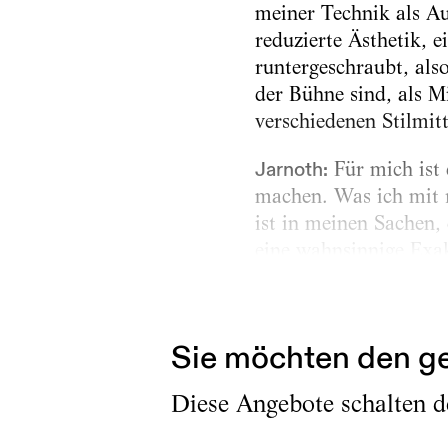
meiner Technik als Au
reduzierte Ästhetik, e
runtergeschraubt, als
der Bühne sind, als M
verschiedenen Stilmitt
Jarnoth:
Für mich ist 
machen. Was ich mit 
ist in meinen Sachen,
eine wahnsinnige Exak
humoristische Solo-Sch
kombiniert mit der Exa
Sie möchten den ge
Diese Angebote schalten de