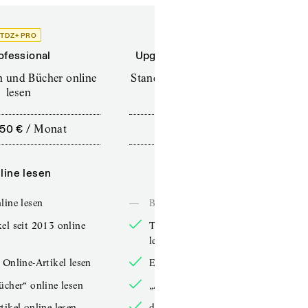
TDZ+ PRO
TDZ+
ofessional
Upgrade für Printabonnenten
en und Bücher online
Standard (TdZ+) – Zeitschriften
lesen
online lesen
,50 €
/
Monat
10,00 €
/
12 Monate
line lesen
Online lesen
line lesen
—
Bücher online lesen
el seit 2013 online
TdZ-Artikel seit 2013 online
lesen
 Online-Artikel lesen
Exklusive Online-Artikel lesen
ücher“ online lesen
„Arbeitsbücher“ online lesen
tikel online lesen
double-Artikel online lesen