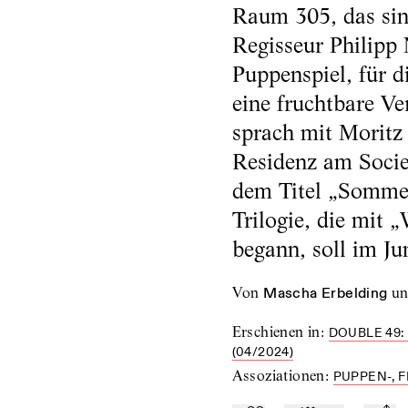
Raum 305, das sin
Regisseur Philipp
Puppenspiel, für d
eine fruchtbare V
sprach mit Moritz
Residenz am Societ
dem Titel „Sommers
Trilogie, die mit 
begann, soll im Ju
von
Mascha Erbelding
u
Erschienen in
:
DOUBLE 49:
(04/2024)
Assoziationen
:
PUPPEN-, 