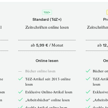
TDZ+
Standard (TdZ+)
Pr
l
Zeitschriften online lesen
Zeitschrift
ab
5,99 €
/
Monat
ab
12
Online lesen
On
—
Bücher online lesen
Bücher on
ne
TdZ-Artikel seit 2013 online
TdZ-Artik
lesen
lesen
esen
Exklusive Online-Artikel lesen
Exklusive
en
„Arbeitsbücher“ online lesen
„Arbeitsb
double-Artikel online lesen
double-Ar