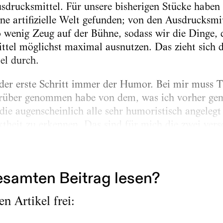
sdrucksmittel. Für unsere bisherigen Stücke haben 
ine artifizielle Welt gefunden; von den Ausdrucksmi
o wenig Zeug auf der Bühne, sodass wir die Dinge, d
ittel möglichst maximal ausnutzen. Das zieht sich 
el durch.
der erste Schritt immer der Humor. Bei mir muss T
rüber genommen habe von dem, was ich vorher gem
 die augenscheinlich alle sehr humoristisch angeleg
theit zu erkennen. Das sind für mich die zwei vers
ublade und dann mit Philipp und Moritz dieser artif
ktheit, die wir alle...
samten Beitrag lesen?
n Artikel frei: