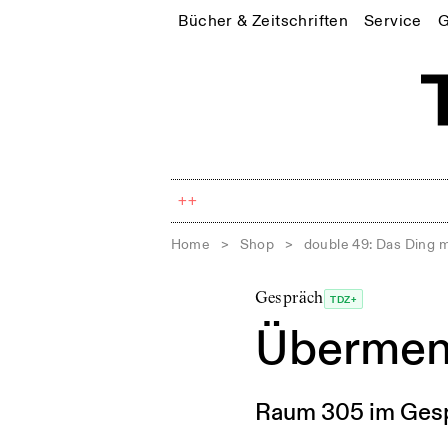
Bücher & Zeitschriften
Service
G
++
Home
>
Shop
>
double 49: Das Ding 
Gespräch
TDZ+
Übermens
Raum 305 im Gespr