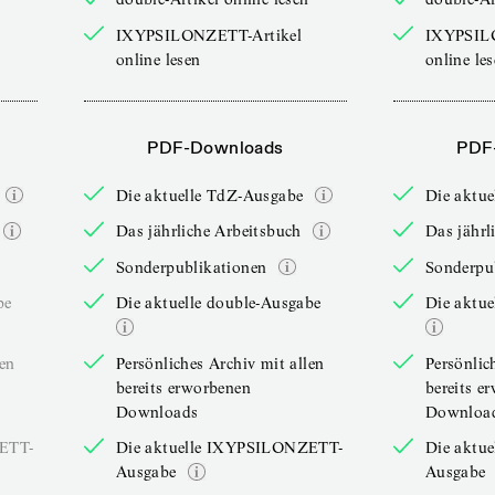
IXYPSILONZETT-Artikel
IXYPSIL
online lesen
online le
PDF-Downloads
PDF
Die aktuelle TdZ-Ausgabe
Die aktu
Das jährliche Arbeitsbuch
Das jährl
Sonderpublikationen
Sonderpu
be
Die aktuelle double-Ausgabe
Die aktue
len
Persönliches Archiv mit allen
Persönlic
bereits erworbenen
bereits e
Downloads
Downloa
ZETT-
Die aktuelle IXYPSILONZETT-
Die aktu
Ausgabe
Ausgabe