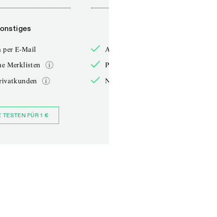
onstiges
Sonstiges
 per E-Mail
Anmelden per E-Mail
he Merklisten
Persönliche Merklisten
rivatkunden
Nur für Privatkunden
E TESTEN FÜR 1 €
JETZT BESTELLEN