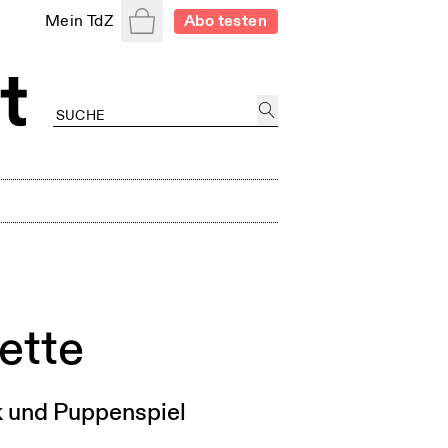
Warenkorb
Mein TdZ
Abo testen
ette
k und Puppenspiel