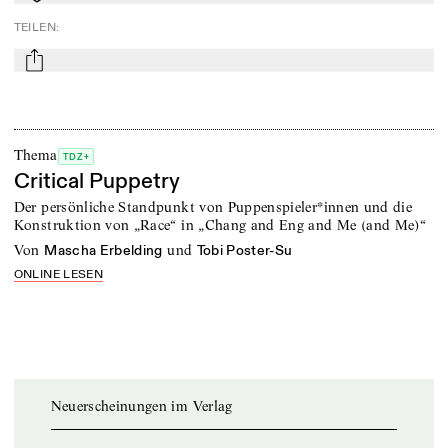
TEILEN
:
mail
Thema
TDZ+
Critical Puppetry
Der persönliche Standpunkt von Puppenspieler*innen und die
Konstruktion von „Race“ in „Chang and Eng and Me (and Me)“
von
und
Mascha Erbelding
Tobi Poster-Su
ONLINE LESEN
Neuerscheinungen im Verlag