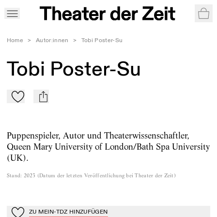
War
Home
>
Autor:innen
>
Tobi Poster-Su
Tobi Poster-Su
Zu Mein-TdZ hinzufügen
mail
Puppenspieler, Autor und Theaterwissenschaftler,
Queen Mary University of London/Bath Spa University
(UK).
Stand
:
2023
(
Datum der letzten Veröffentlichung bei Theater der Zeit
)
ZU MEIN-TDZ HINZUFÜGEN
Zu Mein-TdZ hinzufügen